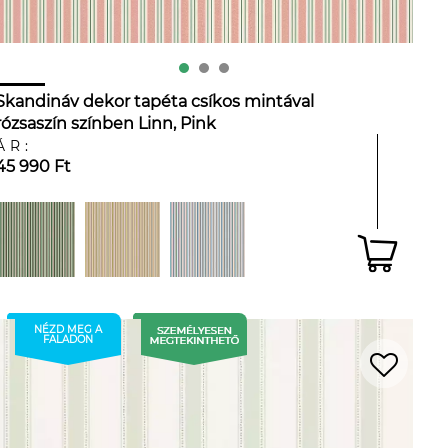
Skandináv dekor tapéta csíkos mintával
rózsaszín színben Linn, Pink
ÁR:
45 990 Ft
NÉZD MEG A
FALADON