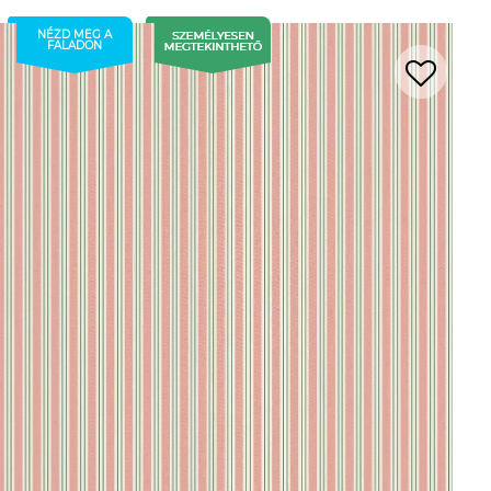
NÉZD MEG A
FALADON