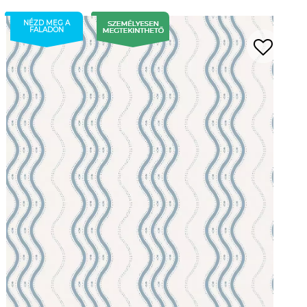
NÉZD MEG A
FALADON