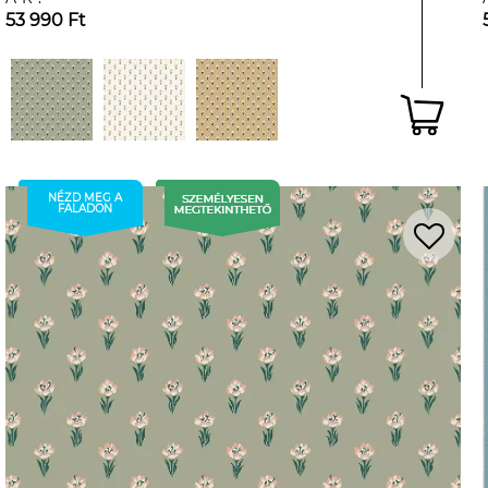
53 990 Ft
NÉZD MEG A
FALADON