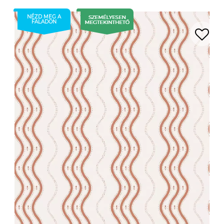
NÉZD MEG A
FALADON