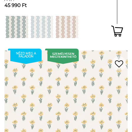
45 990 Ft
NÉZD MEG A
FALADON