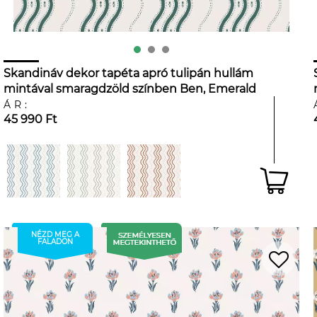
Skandináv dekor tapéta apró tulipán hullám
mintával smaragdzöld színben Ben, Emerald
ÁR:
45 990 Ft
NÉZD MEG A
FALADON