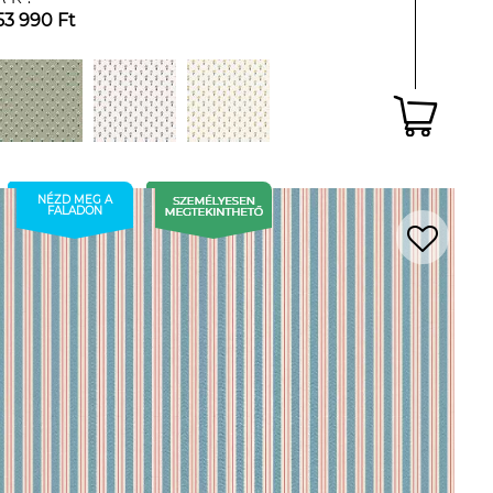
53 990 Ft
NÉZD MEG A
FALADON