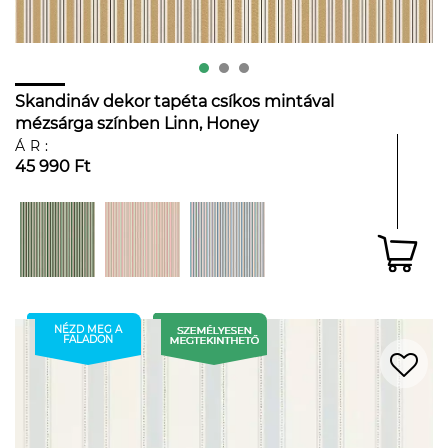
Skandináv dekor tapéta csíkos mintával
mézsárga színben Linn, Honey
ÁR:
45 990 Ft
NÉZD MEG A
FALADON