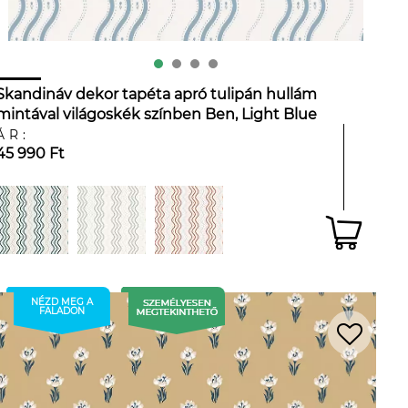
Skandináv dekor tapéta apró tulipán hullám
mintával világoskék színben Ben, Light Blue
ÁR:
45 990 Ft
NÉZD MEG A
FALADON