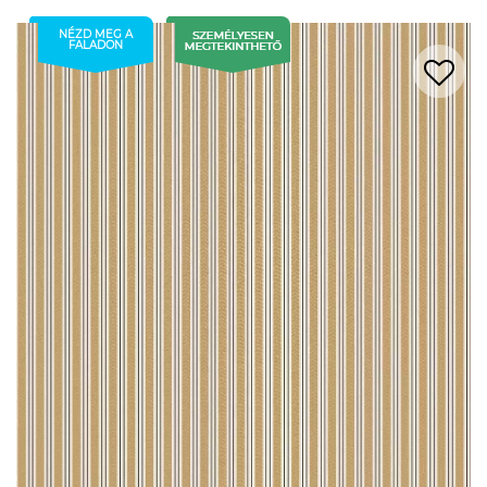
NÉZD MEG A
FALADON