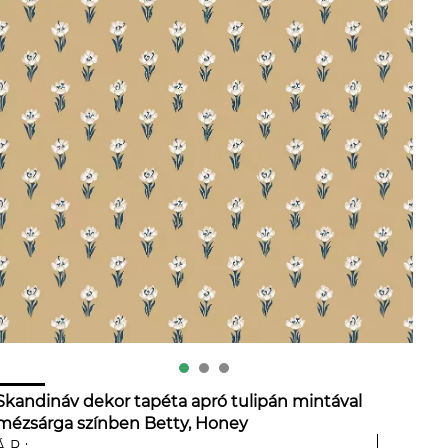
Skandináv dekor tapéta apró tulipán mintával
mézsárga színben Betty, Honey
ÁR: