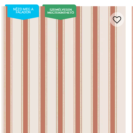
NÉZD MEG A
FALADON