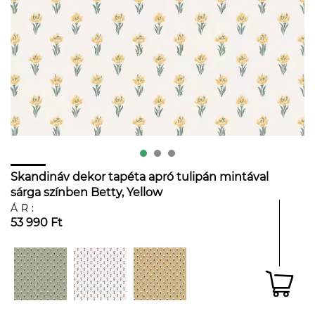
Skandináv dekor tapéta apró tulipán mintával
sárga színben Betty, Yellow
ÁR:
53 990 Ft