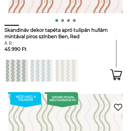
Skandináv dekor tapéta apró tulipán hullám
mintával piros színben Ben, Red
ÁR:
45 990 Ft
NÉZD MEG A
FALADON