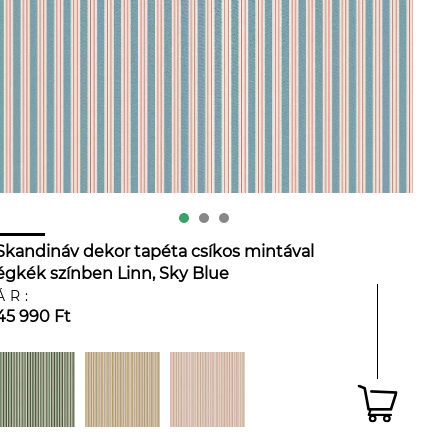
Skandináv dekor tapéta csíkos mintával
égkék színben Linn, Sky Blue
ÁR:
45 990 Ft