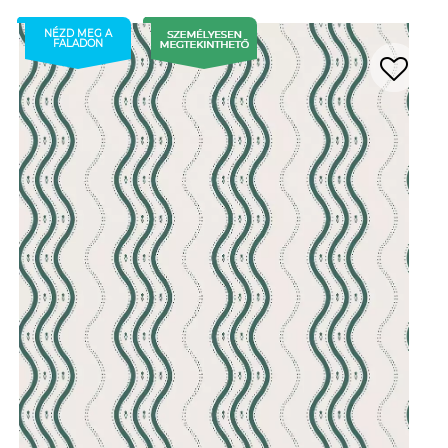
NÉZD MEG A
FALADON