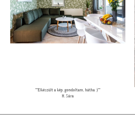
"Csodálatos a fotótapéta még szebb mint ahogy gondoltam!"
L. Ilona