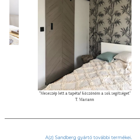
et"
""Elkészült a kép, gondoltam, hátha :)""
H. Sára
A(z) Sandberg gyártó további termékei.