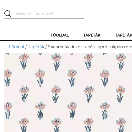
FŐOLDAL
TAPÉTÁK
TAPÉTÁ
Főoldal
/
Tapéták
/ Skandináv dekor tapéta apró tulipán min