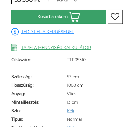
53 990 Ft
Tekercs
Kosárba rakom
TEDD FEL A KÉRDÉSEDET
TAPÉTA MENNYISÉG KALKULÁTOR
Cikkszám:
TT1105310
Szélesség:
53 cm
Hosszúság:
1000 cm
Anyag:
Vlies
Mintaillesztés:
13 cm
Szín:
Kék
Típus:
Normál