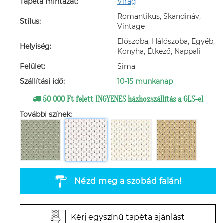
Tapéta mintázat:
Virág
Romantikus, Skandináv,
Stílus:
Vintage
Előszoba, Hálószoba, Egyéb,
Helyiség:
Konyha, Étkező, Nappali
Felület:
Sima
Szállítási idő:
10-15 munkanap
50 000 Ft felett INGYENES házhozszállítás a GLS-el
További színek:
Nézd meg a szobád falán!
Kérj egyszínű tapéta ajánlást