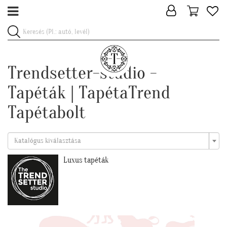
Trendsetter-studio -
Tapéták | TapétaTrend
Tapétabolt
Katalógus kiválasztása
Luxus tapéták