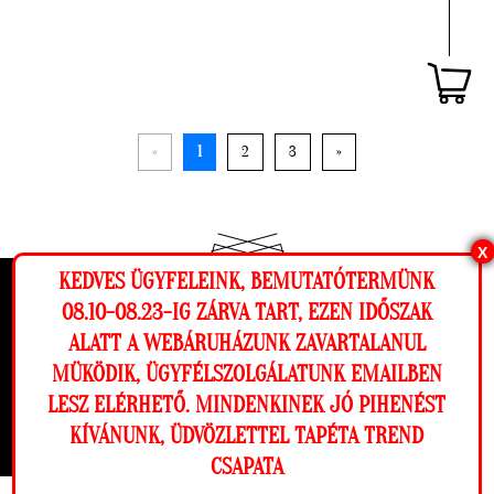
«
1
2
3
»
X
KEDVES ÜGYFELEINK, BEMUTATÓTERMÜNK
Ez a weboldal cookie-kat használ, hogy a
08.10-08.23-IG ZÁRVA TART, EZEN IDŐSZAK
FŐOLDAL
lehető legjobb élményt nyújtsa honlapunkon.
TAPÉTÁK
ALATT A WEBÁRUHÁZUNK ZAVARTALANUL
TAPÉTÁK GYORSAN
Beállítások
MÜKÖDIK, ÜGYFÉLSZOLGÁLATUNK EMAILBEN
FALI POSZTEREK
LESZ ELÉRHETŐ. MINDENKINEK JÓ PIHENÉST
AKCIÓS TAPÉTÁK
Elutasítom
Engedélyezem
LAKÁSTEXTIL
KÍVÁNUNK, ÜDVÖZLETTEL TAPÉTA TREND
BLOG
CSAPATA
BEJELENTKEZÉS
Megnézem a falamon