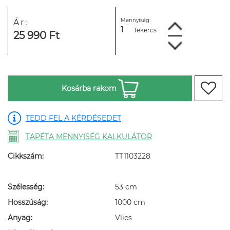
Mennyiség:
Ár:
Tekercs
25 990 Ft
Kosárba rakom
TEDD FEL A KÉRDÉSEDET
TAPÉTA MENNYISÉG KALKULÁTOR
Cikkszám:
TT1103228
Szélesség:
53 cm
Hosszúság:
1000 cm
Anyag:
Vlies