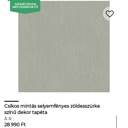
Csíkos mintás selyemfényes zöldesszürke
színű dekor tapéta
ÁR:
28 990 Ft