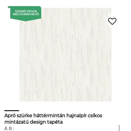
Apró szürke háttérmintán hajnalpír csíkos
mintázatú design tapéta
ÁR: