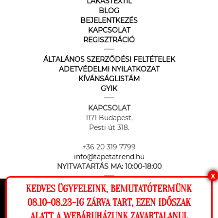
LAKÁSTEXTIL
BLOG
BEJELENTKEZÉS
KAPCSOLAT
REGISZTRÁCIÓ
ÁLTALÁNOS SZERZŐDÉSI FELTÉTELEK
ADETVÉDELMI NYILATKOZAT
KÍVÁNSÁGLISTÁM
GYIK
KAPCSOLAT
1171 Budapest,
Pesti út 318.
+36 20 319 7799
info@tapetatrend.hu
NYITVATARTÁS MA:
10:00-18:00
X
KEDVES ÜGYFELEINK, BEMUTATÓTERMÜNK
Ez a weboldal cookie-kat használ, hogy a
08.10-08.23-IG ZÁRVA TART, EZEN IDŐSZAK
lehető legjobb élményt nyújtsa honlapunkon.
ALATT A WEBÁRUHÁZUNK ZAVARTALANUL