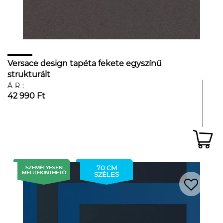
Versace design tapéta fekete egyszínű
strukturált
ÁR:
42 990 Ft
70 CM
SZÉLES