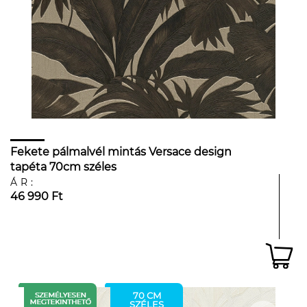
Fekete pálmalvél mintás Versace design
tapéta 70cm széles
ÁR:
46 990 Ft
70 CM
SZÉLES