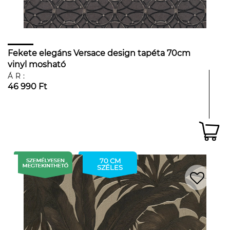
Fekete elegáns Versace design tapéta 70cm
vinyl mosható
ÁR:
46 990 Ft
70 CM
SZÉLES