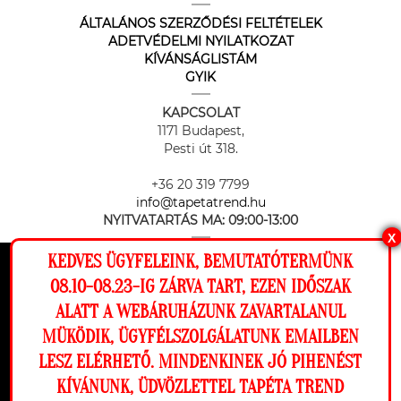
ÁLTALÁNOS SZERZŐDÉSI FELTÉTELEK
ADETVÉDELMI NYILATKOZAT
KÍVÁNSÁGLISTÁM
GYIK
KAPCSOLAT
1171 Budapest,
Pesti út 318.
+36 20 319 7799
info@tapetatrend.hu
NYITVATARTÁS MA:
09:00-13:00
X
KEDVES ÜGYFELEINK, BEMUTATÓTERMÜNK
Ez a weboldal cookie-kat használ, hogy a
08.10-08.23-IG ZÁRVA TART, EZEN IDŐSZAK
lehető legjobb élményt nyújtsa honlapunkon.
ALATT A WEBÁRUHÁZUNK ZAVARTALANUL
Beállítások
MÜKÖDIK, ÜGYFÉLSZOLGÁLATUNK EMAILBEN
Az online fizetést a Barion Payment Zrt. biztosítja, MNB engedély
száma: H-EN-I-1064/2013
LESZ ELÉRHETŐ. MINDENKINEK JÓ PIHENÉST
Elutasítom
Engedélyezem
KÍVÁNUNK, ÜDVÖZLETTEL TAPÉTA TREND