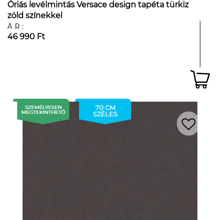
Óriás levélmintás Versace design tapéta türkiz
zöld színekkel
ÁR:
46 990 Ft
70 CM
SZÉLES