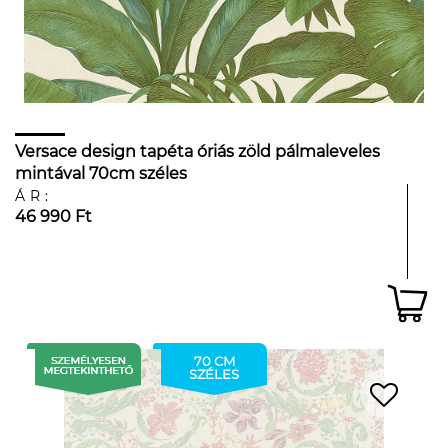
Versace design tapéta óriás zöld pálmaleveles
mintával 70cm széles
ÁR:
46 990 Ft
70 CM
SZÉLES