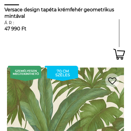
Versace design tapéta krémfehér geometrikus
mintával
ÁR:
47 990 Ft
70 CM
SZÉLES