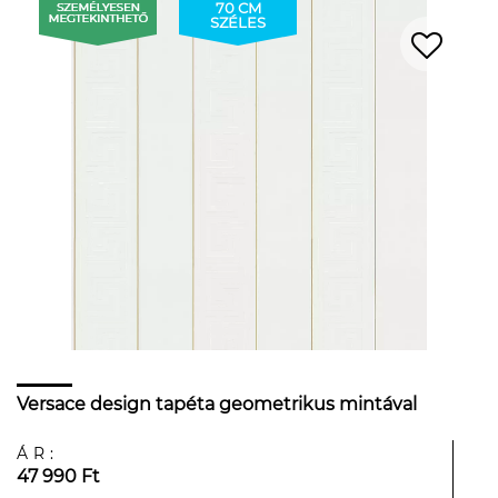
70 CM
SZÉLES
Versace design tapéta geometrikus mintával
ÁR:
47 990 Ft