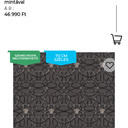
mintával
ÁR:
46 990 Ft
70 CM
SZÉLES