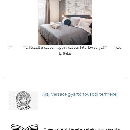
Köszönjük""
"Kedves Tapétatrend ! Köszönöm a makis tapétát.
""El
Jó választás lett nagyon!"
T. Tünde
A(z) Versace gyártó további termékei.
A Versace V. tapéta katalógus további