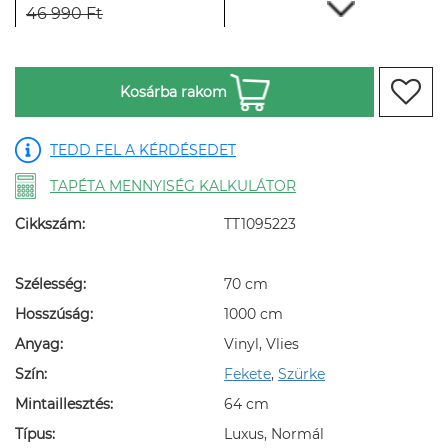
46 990 Ft
Kosárba rakom
TEDD FEL A KÉRDÉSEDET
TAPÉTA MENNYISÉG KALKULÁTOR
Cikkszám:
TT1095223
Szélesség:
70 cm
Hosszúság:
1000 cm
Anyag:
Vinyl, Vlies
Szín:
Fekete
,
Szürke
Mintaillesztés:
64 cm
Típus:
Luxus, Normál