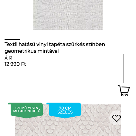
Textil hatású vinyl tapéta szürkés színben
geometrikus mintával
ÁR:
12 990 Ft
70 CM
SZÉLES