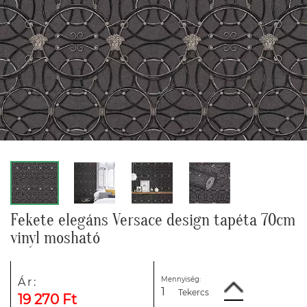
Fekete elegáns Versace design tapéta 70cm
vinyl mosható
Mennyiség:
Ár:
Tekercs
19 270 Ft