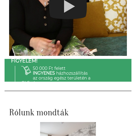
FIGYELEM!
50 000 Ft felett
INGYENES
házhozszállítás
az ország egész területén a
GLS-el.
Rólunk mondták