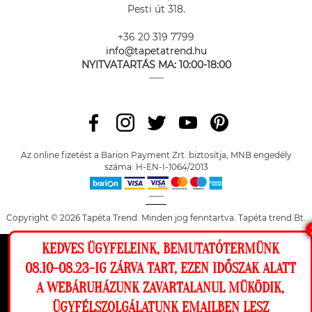
Pesti út 318.
+36 20 319 7799
info@tapetatrend.hu
NYITVATARTÁS MA:
10:00-18:00
Az online fizetést a Barion Payment Zrt. biztosítja, MNB engedély
száma: H-EN-I-1064/2013
Copyright © 2026 Tapéta Trend. Minden jog fenntartva. Tapéta trend Bt.
KEDVES ÜGYFELEINK, BEMUTATÓTERMÜNK
Ez a weboldal cookie-kat használ, hogy a
08.10-08.23-IG ZÁRVA TART, EZEN IDŐSZAK ALATT
lehető legjobb élményt nyújtsa honlapunkon.
A WEBÁRUHÁZUNK ZAVARTALANUL MÜKÖDIK,
Beállítások
ÜGYFÉLSZOLGÁLATUNK EMAILBEN LESZ