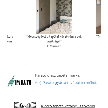
 sok ekkora
"Meseszép lett a tapéta! Köszönöm a sok
""Még egy
ny nagyon
segítséget"
T. Mariann
Parato olasz tapéta márka.
A(z) Parato gyártó további termékei.
A Zero tapéta katalógus további