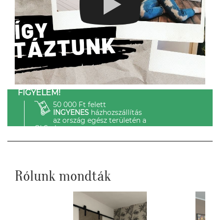
FIGYELEM!
50 000 Ft felett
INGYENES
házhozszállítás
az ország egész területén a
GLS-el.
Rólunk mondták