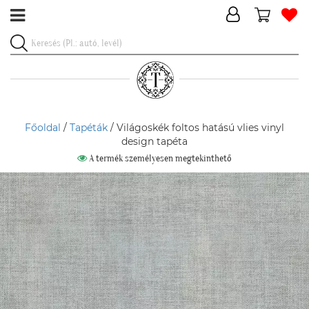
Főoldal
/
Tapéták
/ Világoskék foltos hatású vlies vinyl
design tapéta
A termék személyesen megtekinthető