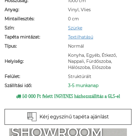
Hosszúság:
1000 cm
Anyag:
Vinyl, Vlies
Mintaillesztés:
0 cm
Szín:
Szürke
Tapéta mintázat:
Textilhatású
Típus:
Normál
Konyha, Egyéb, Étkező,
Helyiség:
Nappali, Fürdőszoba,
Hálószoba, Előszoba
Felület:
Struktúrált
Szállítási idő:
3-5 munkanap
50 000 Ft felett INGYENES házhozszállítás a GLS-el
Kérj egyszínű tapéta ajánlást
SHOWROOM