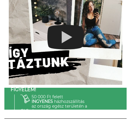
FIGYELEM!
50 000 Ft felett
INGYENES
házhozszállítás
az ország egész területén a
GLS-el.