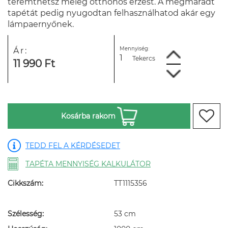
teremthetsz meleg otthonos érzést. A megmaradt
tapétát pedig nyugodtan felhasználhatod akár egy
lámpaernyőnek.
Mennyiség:
Ár:
Tekercs
11 990 Ft
Kosárba rakom
TEDD FEL A KÉRDÉSEDET
TAPÉTA MENNYISÉG KALKULÁTOR
Cikkszám:
TT1115356
Szélesség:
53 cm