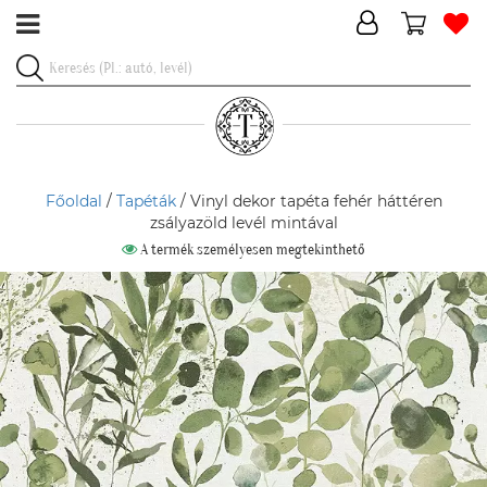
Főoldal
/
Tapéták
/ Vinyl dekor tapéta fehér háttéren
zsályazöld levél mintával
A termék személyesen megtekinthető