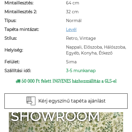
Mintaillesztés:
64 cm
Mintaillesztés 2:
32 cm
Típus:
Normál
Tapéta mintázat:
Levél
Stílus:
Retro, Vintage
Nappali, Előszoba, Hálószoba,
Helyiség:
Egyéb, Konyha, Étkező
Felület:
Sima
Szállítási idő:
3-5 munkanap
50 000 Ft felett INGYENES házhozszállítás a GLS-el
Kérj egyszínű tapéta ajánlást
SHOWROOM