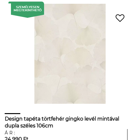
Design tapéta törtfehér gingko levél mintával
dupla széles 106cm
ÁR:
24 990 Ft