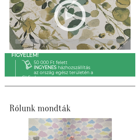
FIGYELEM!
50 000 Ft felett
INGYENES
házhozszállítás
az ország egész területén a
GLS-el.
Rólunk mondták