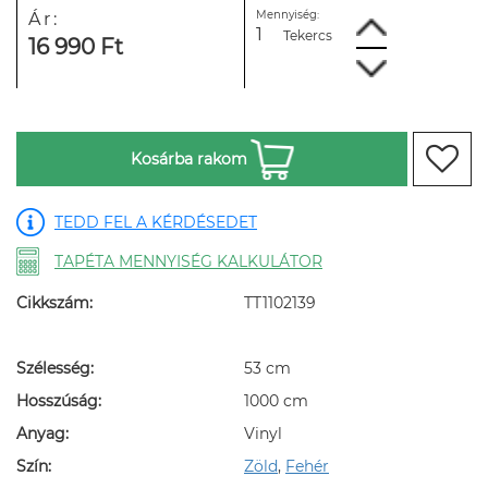
Mennyiség:
Ár:
Tekercs
16 990 Ft
Kosárba rakom
TEDD FEL A KÉRDÉSEDET
TAPÉTA MENNYISÉG KALKULÁTOR
Cikkszám:
TT1102139
Szélesség:
53 cm
Hosszúság:
1000 cm
Anyag:
Vinyl
Szín:
Zöld
,
Fehér