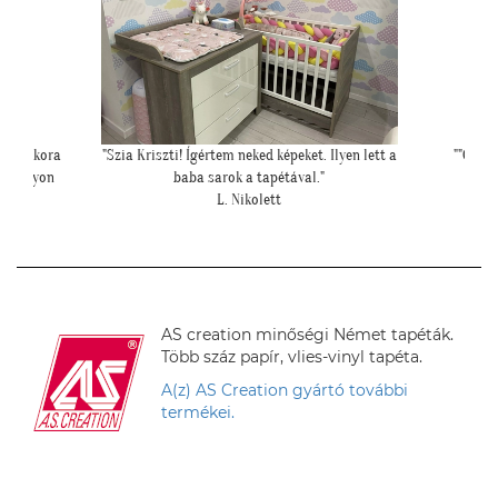
yen lett a
""Csatolok pár képet a dzsungeles sarokról!""
""Nagyon k
K. Laura
felrakásá
AS creation minőségi Német tapéták.
Több száz papír, vlies-vinyl tapéta.
A(z) AS Creation gyártó további
termékei.