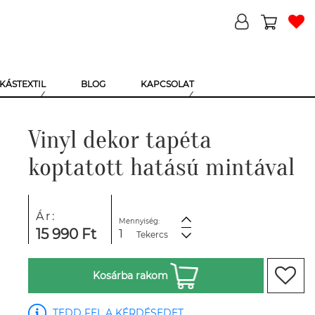
KÁSTEXTIL
BLOG
KAPCSOLAT
Vinyl dekor tapéta
koptatott hatású mintával
Ár:
Mennyiség:
15 990 Ft
Tekercs
Kosárba rakom
TEDD FEL A KÉRDÉSEDET