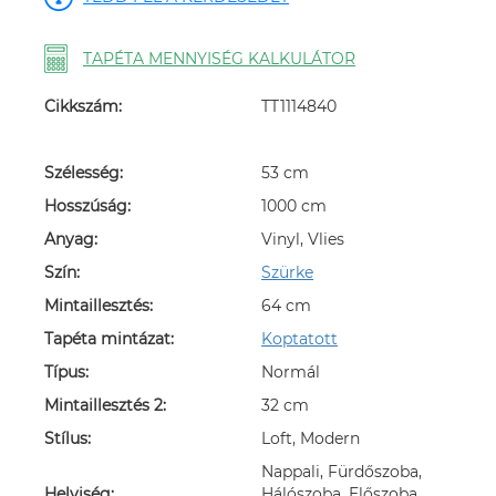
TAPÉTA MENNYISÉG KALKULÁTOR
Cikkszám:
TT1114840
Szélesség:
53 cm
Hosszúság:
1000 cm
Anyag:
Vinyl, Vlies
Szín:
Szürke
Mintaillesztés:
64 cm
Tapéta mintázat:
Koptatott
Típus:
Normál
Mintaillesztés 2:
32 cm
Stílus:
Loft, Modern
Nappali, Fürdőszoba,
Helyiség:
Hálószoba, Előszoba,