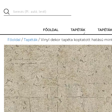
FŐOLDAL
TAPÉTÁK
TAPÉTÁ
Főoldal
/
Tapéták
/ Vinyl dekor tapéta koptatott hatású min