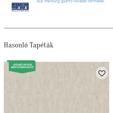
A(z) Marburg gyártó további termékei.
Hasonló Tapéták