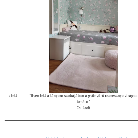
 virágos
"Szia Kriszti! Ígértem neked képeket. Ilyen lett a baba sarok a
tapétával."
L. Nikolett