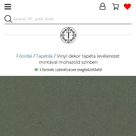
Főoldal
/
Tapéták
/ Vinyl dekor tapéta levélerezet
mintával mohazöld színben
A termék személyesen megtekinthető