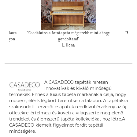
int ahogy
"Felkerültek a tapéták az eredmény magáért
""Csato
beszél!:)"
H. Anita
A CASADECO tapéták híresen
innovatívak és kiváló minőségű
termékek. Ennek a luxus tapéta márkának a célja, hogy
modern, élénk légkört teremtsen a faladon. A tapétákra
szakosodott tervezői csapatuk rendkívül érzékeny az új
ötletekre, értelmezi és követi a világszerte megjelenő
trendeket és álomszerű tapéta kollekciókat hoz létre.A
CASADECO kiemelt figyelmet fordít tapétái
minőségére.