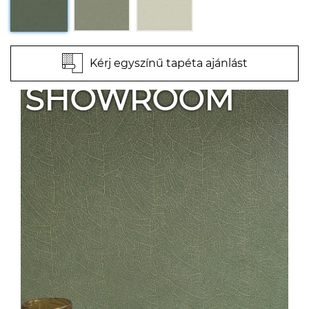
Kérj egyszínű tapéta ajánlást
SHOWROOM