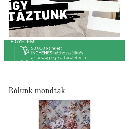
FIGYELEM!
50 000 Ft felett
INGYENES
házhozszállítás
az ország egész területén a
GLS-el.
Rólunk mondták