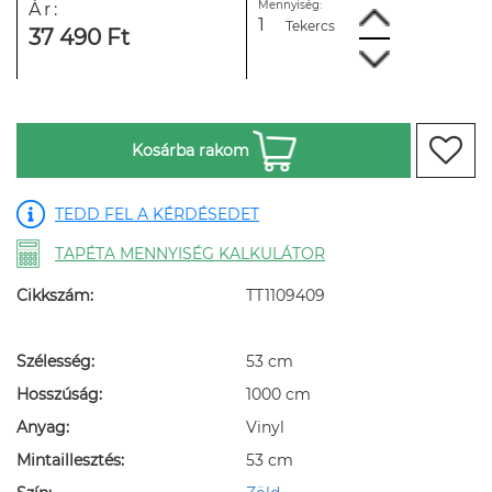
Mennyiség:
Ár:
Tekercs
37 490 Ft
Kosárba rakom
TEDD FEL A KÉRDÉSEDET
TAPÉTA MENNYISÉG KALKULÁTOR
Cikkszám:
TT1109409
Szélesség:
53 cm
Hosszúság:
1000 cm
Anyag:
Vinyl
Mintaillesztés:
53 cm