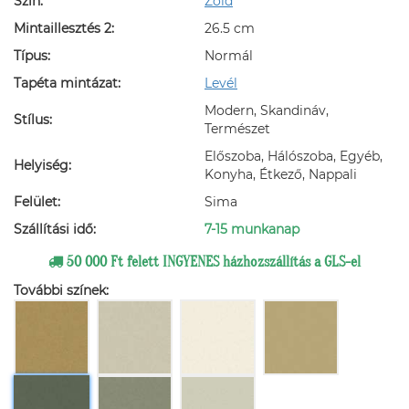
Szín:
Zöld
Mintaillesztés 2:
26.5 cm
Típus:
Normál
Tapéta mintázat:
Levél
Modern, Skandináv,
Stílus:
Természet
Előszoba, Hálószoba, Egyéb,
Helyiség:
Konyha, Étkező, Nappali
Felület:
Sima
Szállítási idő:
7-15 munkanap
50 000 Ft felett INGYENES házhozszállítás a GLS-el
További színek: