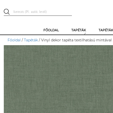
FŐOLDAL
TAPÉTÁK
TAPÉTÁ
Főoldal
/
Tapéták
/ Vinyl dekor tapéta textilhatású mintával