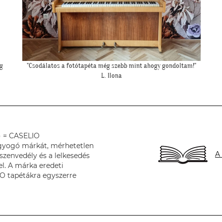
""Kicsit féltünk előtte, hogy nem lesz-e sok ekkora falfelületen a
tapéta, de a végeredmény nagyon szép lett.""
S. Andrea
) = CASELIO
ragyogó márkát, mérhetetlen
A
zenvedély és a lelkesedés
el. A márka eredeti
O tapétákra egyszerre