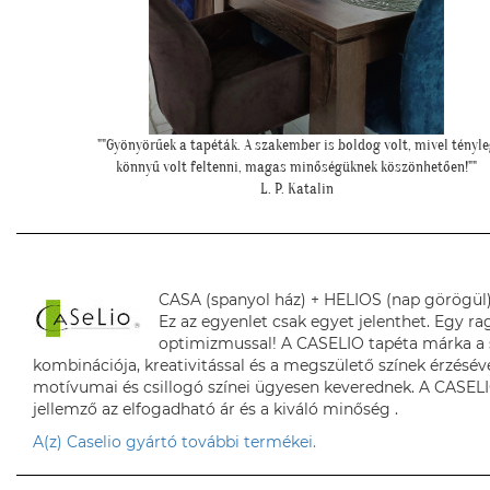
el tényleg
"Csodálatos a fotótapéta még szebb mint ahogy gondoltam!"
ően!""
L. Ilona
CASA (spanyol ház) + HELIOS (nap görögül
Ez az egyenlet csak egyet jelenthet. Egy 
optimizmussal! A CASELIO tapéta márka a s
kombinációja, kreativitással és a megszülető színek érzésév
motívumai és csillogó színei ügyesen keverednek. A CASELI
jellemző az elfogadható ár és a kiváló minőség .
A(z) Caselio gyártó további termékei.