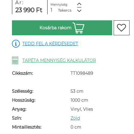
Ár:
Mennyiség:
23 990 Ft
Tekercs
Kosárba rakom
TEDD FEL A KÉRDÉSEDET
TAPÉTA MENNYISÉG KALKULÁTOR
Cikkszám:
TT1098489
Szélesség:
53 cm
Hosszúság:
1000 cm
Anyag:
Vinyl, Vlies
Szín:
Zöld
Mintaillesztés:
0 cm