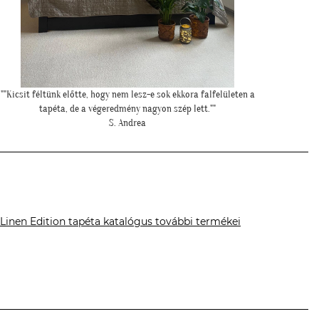
"Elkészültünk, szuper lett. :)"
"Szia 
R. Viktória
 Linen Edition tapéta katalógus további termékei