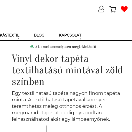
KÁSTEXTIL
BLOG
KAPCSOLAT
A termék személyesen megtekinthető
Vinyl dekor tapéta
textilhatású mintával zöld
színben
Egy textil hatású tapéta nagyon finom tapéta
minta. A textil hatású tapétával könnyen
teremthetsz meleg otthonos érzést. A
megmaradt tapétát pedig nyugodtan
felhasználhatod akár egy lámpaernyőnek.