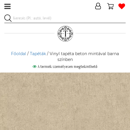
Főoldal
/
Tapéták
/ Vinyl tapéta beton mintával barna
színben
A termék személyesen megtekinthető