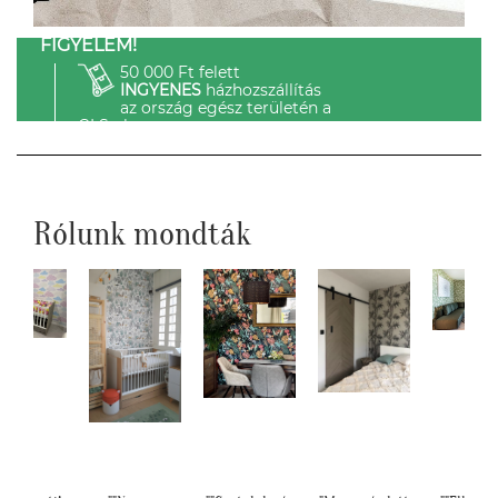
FIGYELEM!
50 000 Ft felett
INGYENES
házhozszállítás
az ország egész területén a
GLS-el.
Rólunk mondták