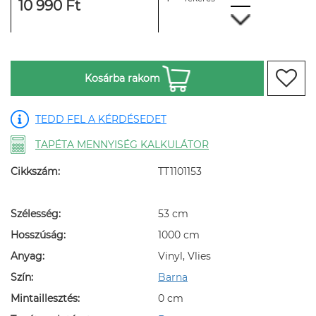
10 990 Ft
Kosárba rakom
TEDD FEL A KÉRDÉSEDET
TAPÉTA MENNYISÉG KALKULÁTOR
Cikkszám:
TT1101153
Szélesség:
53 cm
Hosszúság:
1000 cm
Anyag:
Vinyl, Vlies
Szín:
Barna
Mintaillesztés:
0 cm