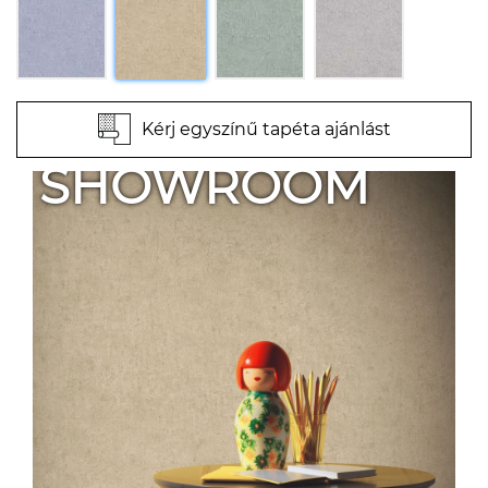
Kérj egyszínű tapéta ajánlást
SHOWROOM