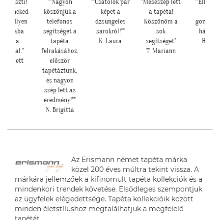
ia Kriszti!
""Nagyon
""Csatolok pár
"Meseszép lett
""Elkészü
rtem neked
köszönjük a
képet a
a tapéta!
kép,
eket. Ilyen
telefonos
dzsungeles
Köszönöm a
gondolt
tt a baba
segítséget a
sarokról!""
sok
hátha :)
sarok a
tapéta
K. Laura
segítséget"
H. Sár
pétával."
felrakásához,
T. Mariann
. Nikolett
először
tapétáztunk,
és nagyon
szép lett az
eredmény!""
N. Brigitta
Az Erismann német tapéta márka
közel 200 éves múltra tekint vissza. A
márkára jellemzőek a kifinomult tapéta kollekciók és a
mindenkori trendek követése. Elsődleges szempontjuk
az ügyfelek elégedettsége. Tapéta kollekcióik között
minden életstílushoz megtalálhatjuk a megfelelő
tapétát.