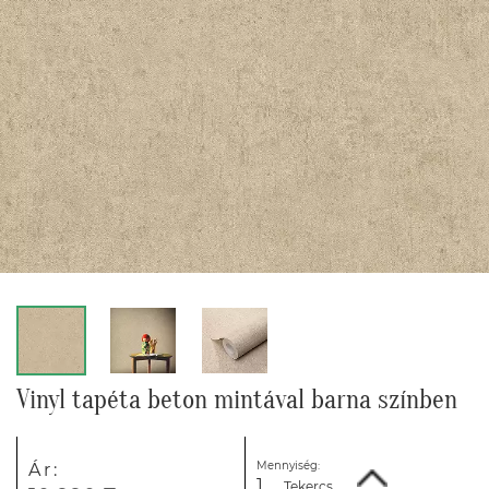
Vinyl tapéta beton mintával barna színben
Mennyiség:
Ár:
Tekercs