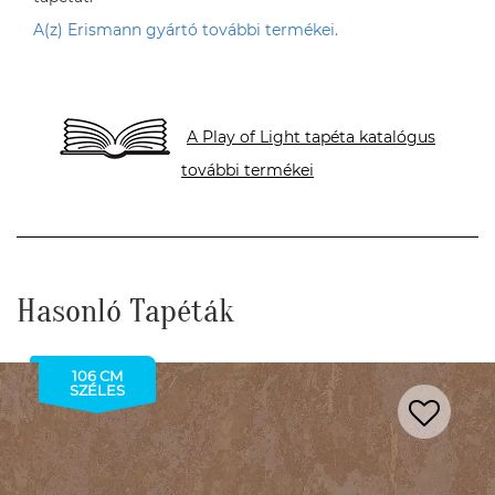
A(z) Erismann gyártó további termékei.
A Play of Light tapéta katalógus
további termékei
Hasonló Tapéták
106 CM
SZÉLES