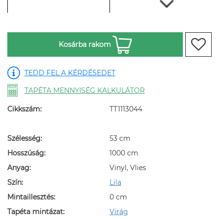
Kosárba rakom
TEDD FEL A KÉRDÉSEDET
TAPÉTA MENNYISÉG KALKULÁTOR
Cikkszám:
TT1113044
Szélesség:
53 cm
Hosszúság:
1000 cm
Anyag:
Vinyl, Vlies
Szín:
Lila
Mintaillesztés:
0 cm
Tapéta mintázat:
Virág