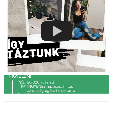
FIGYELEM!
50 000 Ft felett
INGYENES
házhozszállítás
az ország egész területén a
GLS-el.