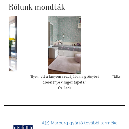
Rólunk mondták
yönyörű
""Elkészült a szoba, nagyon szépen lett. Köszönjük""
"Kedves T
E. Réka
A(z) Marburg gyártó további termékei.