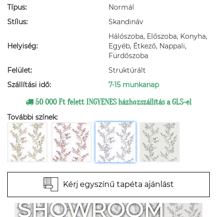
Típus:
Normál
Stílus:
Skandináv
Hálószoba, Előszoba, Konyha,
Helyiség:
Egyéb, Étkező, Nappali,
Fürdőszoba
Felület:
Struktúrált
Szállítási idő:
7-15 munkanap
50 000 Ft felett INGYENES házhozszállítás a GLS-el
További színek:
Kérj egyszínű tapéta ajánlást
SHOWROOM