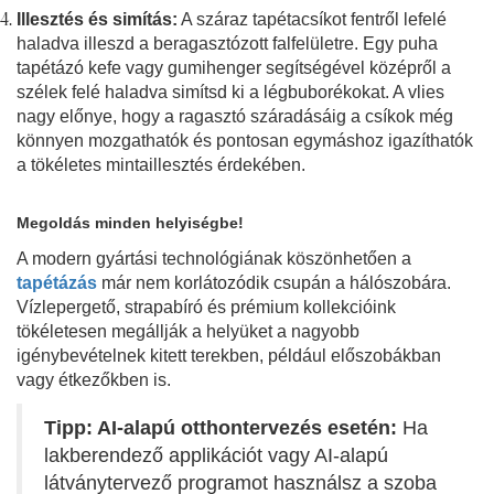
Illesztés és simítás:
A száraz tapétacsíkot fentről lefelé
haladva illeszd a beragasztózott falfelületre. Egy puha
tapétázó kefe vagy gumihenger segítségével középről a
szélek felé haladva simítsd ki a légbuborékokat. A vlies
nagy előnye, hogy a ragasztó száradásáig a csíkok még
könnyen mozgathatók és pontosan egymáshoz igazíthatók
a tökéletes mintaillesztés érdekében.
Megoldás minden helyiségbe!
A modern gyártási technológiának köszönhetően a
tapétázás
már nem korlátozódik csupán a hálószobára.
Vízlepergető, strapabíró és prémium kollekcióink
tökéletesen megállják a helyüket a nagyobb
igénybevételnek kitett terekben, például előszobákban
vagy étkezőkben is.
Tipp: AI-alapú otthontervezés esetén:
Ha
lakberendező applikációt vagy AI-alapú
látványtervező programot használsz a szoba