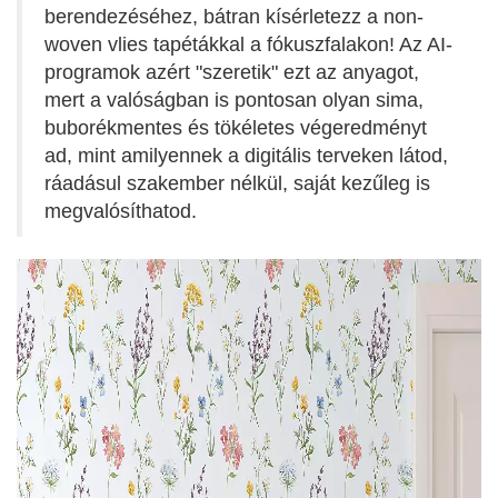
berendezéséhez, bátran kísérletezz a non-
woven vlies tapétákkal a fókuszfalakon! Az AI-
programok azért "szeretik" ezt az anyagot,
mert a valóságban is pontosan olyan sima,
buborékmentes és tökéletes végeredményt
ad, mint amilyennek a digitális terveken látod,
ráadásul szakember nélkül, saját kezűleg is
megvalósíthatod.