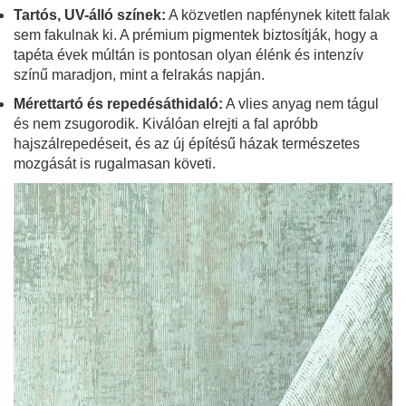
Tartós, UV-álló színek:
A közvetlen napfénynek kitett falak
sem fakulnak ki. A prémium pigmentek biztosítják, hogy a
tapéta évek múltán is pontosan olyan élénk és intenzív
színű maradjon, mint a felrakás napján.
Mérettartó és repedésáthidaló:
A vlies anyag nem tágul
és nem zsugorodik. Kiválóan elrejti a fal apróbb
hajszálrepedéseit, és az új építésű házak természetes
mozgását is rugalmasan követi.