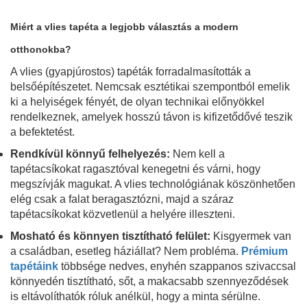
Miért a vlies tapéta a legjobb választás a modern
otthonokba?
A vlies (gyapjúrostos) tapéták forradalmasították a
belsőépítészetet. Nemcsak esztétikai szempontból emelik
ki a helyiségek fényét, de olyan technikai előnyökkel
rendelkeznek, amelyek hosszú távon is kifizetődővé teszik
a befektetést.
Rendkívül könnyű felhelyezés:
Nem kell a
tapétacsíkokat ragasztóval kenegetni és várni, hogy
megszívják magukat. A vlies technológiának köszönhetően
elég csak a falat beragasztózni, majd a száraz
tapétacsíkokat közvetlenül a helyére illeszteni.
Mosható és könnyen tisztítható felület:
Kisgyermek van
a családban, esetleg háziállat? Nem probléma.
Prémium
tapétáink
többsége nedves, enyhén szappanos szivaccsal
könnyedén tisztítható, sőt, a makacsabb szennyeződések
is eltávolíthatók róluk anélkül, hogy a minta sérülne.