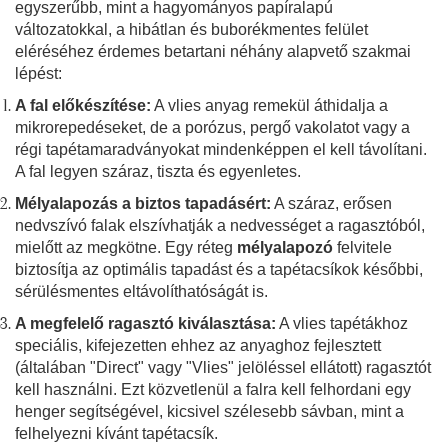
egyszerűbb, mint a hagyományos papíralapú
változatokkal, a hibátlan és buborékmentes felület
eléréséhez érdemes betartani néhány alapvető szakmai
lépést:
A fal előkészítése:
A vlies anyag remekül áthidalja a
mikrorepedéseket, de a porózus, pergő vakolatot vagy a
régi tapétamaradványokat mindenképpen el kell távolítani.
A fal legyen száraz, tiszta és egyenletes.
Mélyalapozás a biztos tapadásért:
A száraz, erősen
nedvszívó falak elszívhatják a nedvességet a ragasztóból,
mielőtt az megkötne. Egy réteg
mélyalapozó
felvitele
biztosítja az optimális tapadást és a tapétacsíkok későbbi,
sérülésmentes eltávolíthatóságát is.
A megfelelő ragasztó kiválasztása:
A vlies tapétákhoz
speciális, kifejezetten ehhez az anyaghoz fejlesztett
(általában "Direct" vagy "Vlies" jelöléssel ellátott) ragasztót
kell használni. Ezt közvetlenül a falra kell felhordani egy
henger segítségével, kicsivel szélesebb sávban, mint a
felhelyezni kívánt tapétacsík.