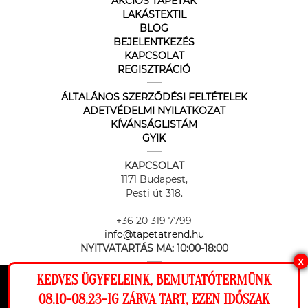
AKCIÓS TAPÉTÁK
LAKÁSTEXTIL
BLOG
BEJELENTKEZÉS
KAPCSOLAT
REGISZTRÁCIÓ
ÁLTALÁNOS SZERZŐDÉSI FELTÉTELEK
ADETVÉDELMI NYILATKOZAT
KÍVÁNSÁGLISTÁM
GYIK
KAPCSOLAT
1171 Budapest,
Pesti út 318.
+36 20 319 7799
info@tapetatrend.hu
NYITVATARTÁS MA:
10:00-18:00
X
KEDVES ÜGYFELEINK, BEMUTATÓTERMÜNK
Ez a weboldal cookie-kat használ, hogy a
08.10-08.23-IG ZÁRVA TART, EZEN IDŐSZAK