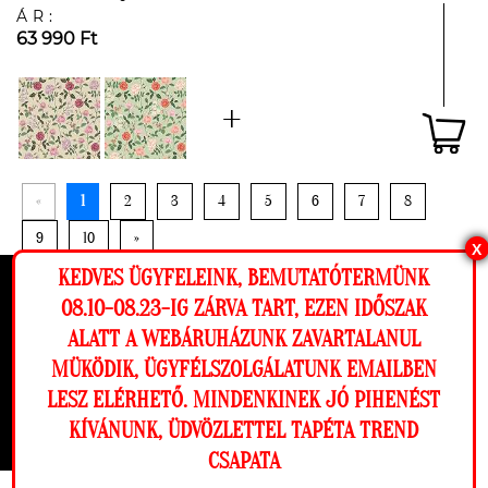
ÁR:
63 990 Ft
«
1
2
3
4
5
6
7
8
9
10
»
X
KEDVES ÜGYFELEINK, BEMUTATÓTERMÜNK
Ez a weboldal cookie-kat használ, hogy a
08.10-08.23-IG ZÁRVA TART, EZEN IDŐSZAK
York prémium design tapéták
lehető legjobb élményt nyújtsa honlapunkon.
ALATT A WEBÁRUHÁZUNK ZAVARTALANUL
Beállítások
MÜKÖDIK, ÜGYFÉLSZOLGÁLATUNK EMAILBEN
LESZ ELÉRHETŐ. MINDENKINEK JÓ PIHENÉST
Elutasítom
Engedélyezem
KÍVÁNUNK, ÜDVÖZLETTEL TAPÉTA TREND
FŐOLDAL
CSAPATA
Megnézem a falamon
TAPÉTÁK