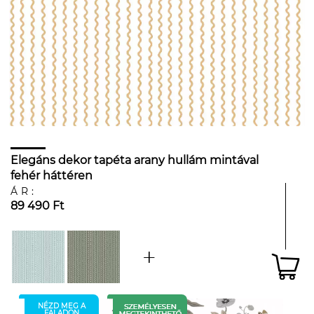
Elegáns dekor tapéta arany hullám mintával
fehér háttéren
ÁR:
89 490 Ft
NÉZD MEG A
FALADON