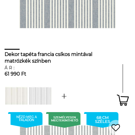
Dekor tapéta francia csíkos mintával
matrózkék színben
ÁR:
61 990 Ft
NÉZD MEG A
68 CM
FALADON
SZÉLES