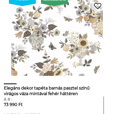
Elegáns dekor tapéta barnás pasztel színű
virágos váza mintával fehér háttéren
ÁR:
73 990 Ft