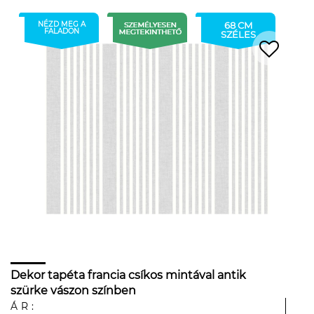
NÉZD MEG A
68 CM
FALADON
SZÉLES
Dekor tapéta francia csíkos mintával antik
szürke vászon színben
ÁR: