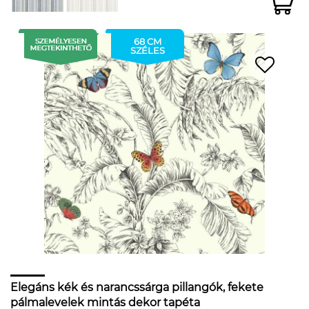
68 CM
SZÉLES
Elegáns kék és narancssárga pillangók, fekete
pálmalevelek mintás dekor tapéta