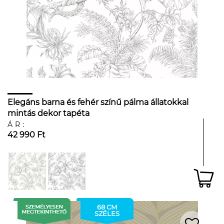
Elegáns barna és fehér színű pálma állatokkal
mintás dekor tapéta
ÁR:
42 990 Ft
68 CM
SZÉLES