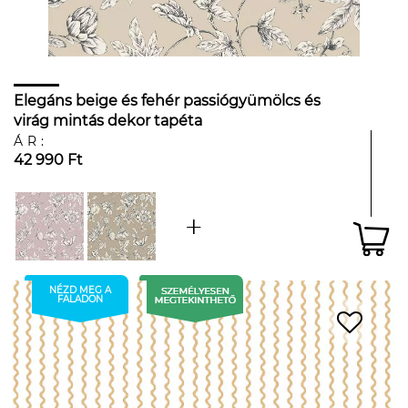
Elegáns beige és fehér passiógyümölcs és
virág mintás dekor tapéta
ÁR:
42 990 Ft
NÉZD MEG A
FALADON