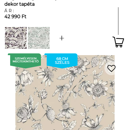
dekor tapéta
ÁR:
42 990 Ft
68 CM
SZÉLES