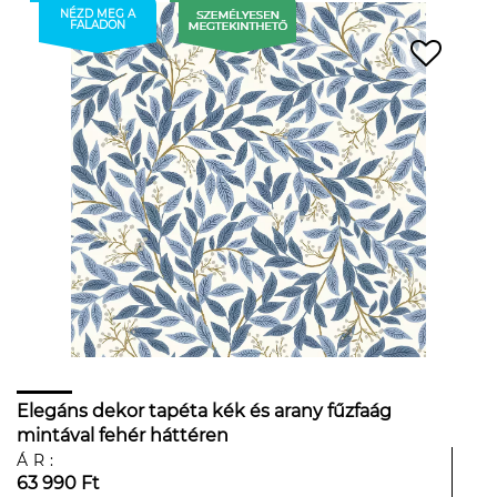
NÉZD MEG A
FALADON
Elegáns dekor tapéta kék és arany fűzfaág
mintával fehér háttéren
ÁR:
63 990 Ft