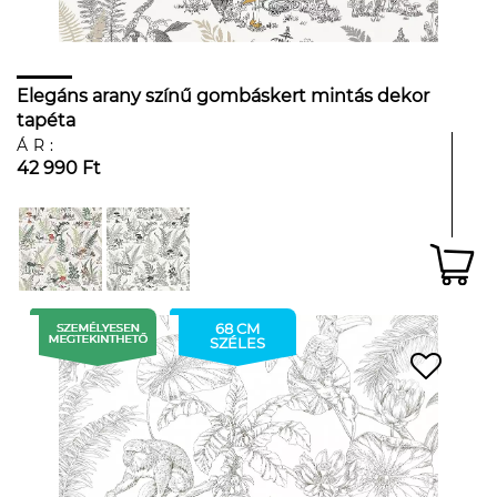
Elegáns arany színű gombáskert mintás dekor
tapéta
ÁR:
42 990 Ft
68 CM
SZÉLES