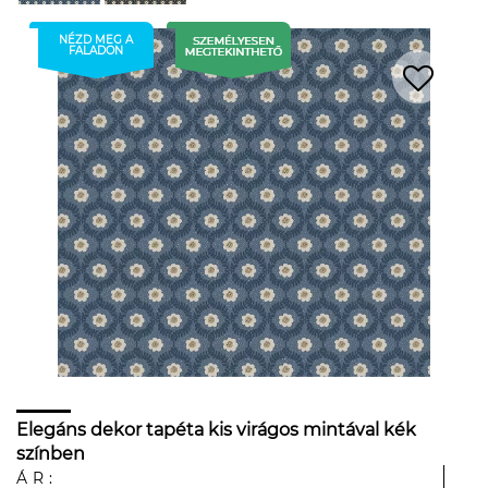
NÉZD MEG A
FALADON
Elegáns dekor tapéta kis virágos mintával kék
színben
ÁR: