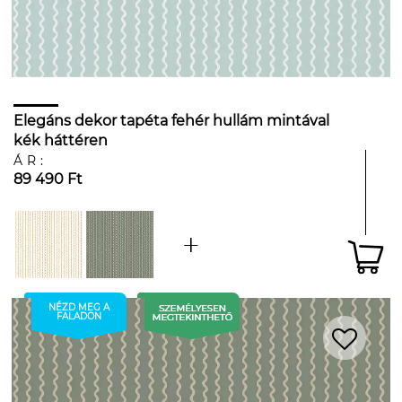
Elegáns dekor tapéta fehér hullám mintával
kék háttéren
ÁR:
89 490 Ft
NÉZD MEG A
FALADON