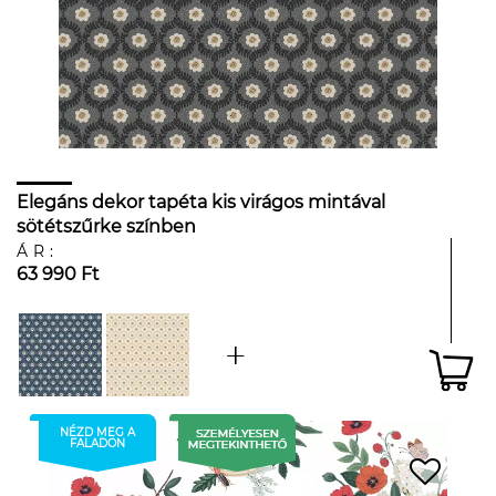
Elegáns dekor tapéta kis virágos mintával
sötétszűrke színben
ÁR:
63 990 Ft
NÉZD MEG A
FALADON