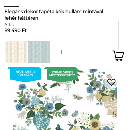
Elegáns dekor tapéta kék hullám mintával
fehér háttéren
ÁR:
89 490 Ft
NÉZD MEG A
FALADON