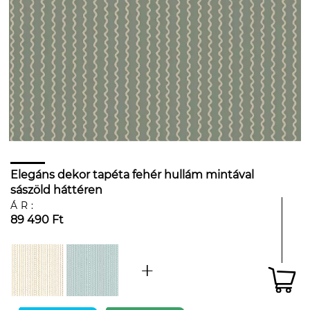
Elegáns dekor tapéta fehér hullám mintával
sászöld háttéren
ÁR:
89 490 Ft