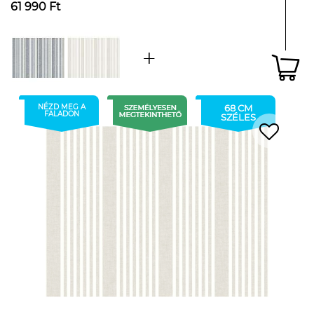
61 990 Ft
NÉZD MEG A
68 CM
FALADON
SZÉLES