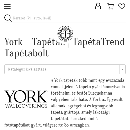
York - Tapéták | TapétaTrend
Tapétabolt
Katalógus kiválasztása
A York tapéták több mint egy évszázada
vannak jelen. A tapéta gyár Pennsylvania
történelmi és festői Susquehanna
völgyében található. A York az Egyesült
Államok legrégebbi és legnagyobb
tapéta gyártója, amely lakossági
tapétákat, kereskedelmi és
fotótapétákat gyárt, világszerte 85 országban.