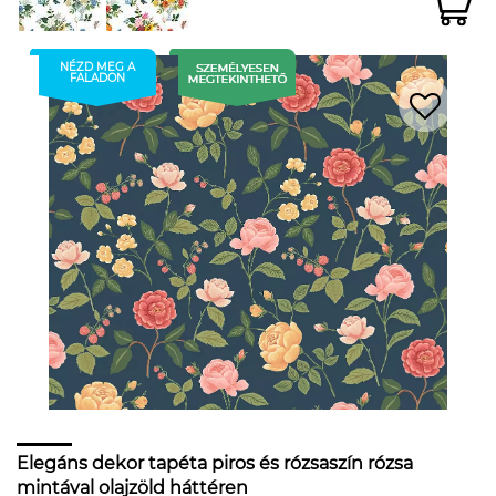
NÉZD MEG A
FALADON
Elegáns dekor tapéta piros és rózsaszín rózsa
mintával olajzöld háttéren