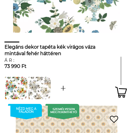
Elegáns dekor tapéta kék virágos váza
mintával fehér háttéren
ÁR:
73 990 Ft
NÉZD MEG A
FALADON