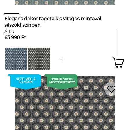
Elegáns dekor tapéta kis virágos mintával
sászöld színben
ÁR:
63 990 Ft
NÉZD MEG A
FALADON