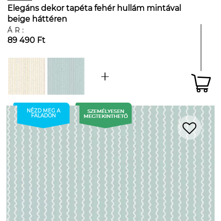
Elegáns dekor tapéta fehér hullám mintával
beige háttéren
ÁR:
89 490 Ft
NÉZD MEG A
FALADON