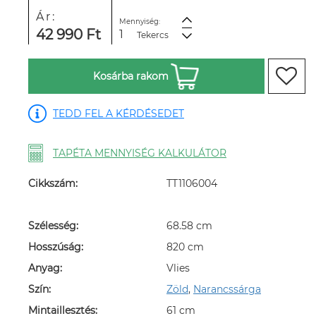
Ár:
Mennyiség:
42 990 Ft
Tekercs
Kosárba rakom
TEDD FEL A KÉRDÉSEDET
TAPÉTA MENNYISÉG KALKULÁTOR
Cikkszám:
TT1106004
Szélesség:
68.58 cm
Hosszúság:
820 cm
Anyag:
Vlies
Szín:
Zöld
,
Narancssárga
Mintaillesztés:
61 cm