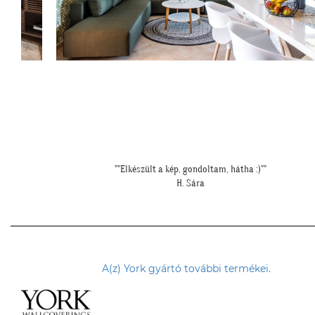
"Kedves Tapétatrend ! Köszönöm a makis tapétát. Jó választás le
nagyon!"
T. Tünde
A(z) York gyártó további termékei.