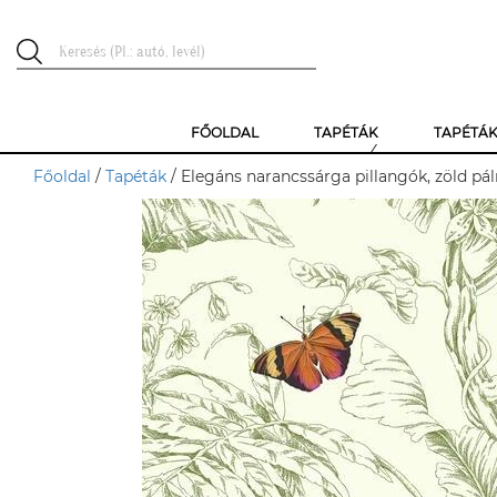
FŐOLDAL
TAPÉTÁK
TAPÉTÁ
Főoldal
/
Tapéták
/ Elegáns narancssárga pillangók, zöld pá