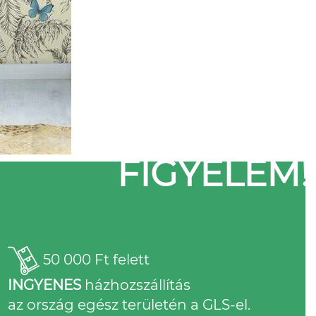
FIGYELEM!
50 000 Ft felett
INGYENES
házhozszállítás
az ország egész területén a GLS-el.