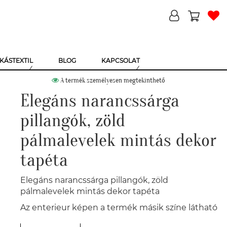
KÁSTEXTIL
BLOG
KAPCSOLAT
A termék személyesen megtekinthető
Elegáns narancssárga
pillangók, zöld
pálmalevelek mintás dekor
tapéta
Elegáns narancssárga pillangók, zöld
pálmalevelek mintás dekor tapéta
Az enterieur képen a termék másik színe látható