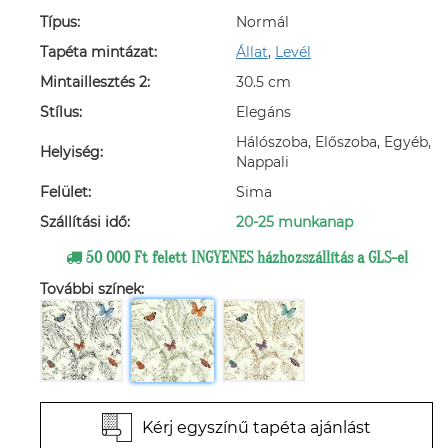
Típus:
Normál
Tapéta mintázat:
Állat
,
Levél
Mintaillesztés 2:
30.5 cm
Stílus:
Elegáns
Hálószoba, Előszoba, Egyéb,
Helyiség:
Nappali
Felület:
Sima
Szállítási idő:
20-25 munkanap
50 000 Ft felett INGYENES házhozszállítás a GLS-el
További színek:
Kérj egyszínű tapéta ajánlást