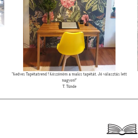
tt
"Csodálatos a fotótapéta még szebb mint ahogy gondoltam!"
L. Ilona