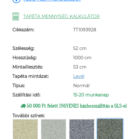
TAPÉTA MENNYISÉG KALKULÁTOR
Cikkszám:
TT1093928
Szélesség:
52 cm
Hosszúság:
1000 cm
Mintaillesztés:
53 cm
Tapéta mintázat:
Levél
Típus:
Normál
Szállítási idő:
15-20 munkanap
50 000 Ft felett INGYENES házhozszállítás a GLS-el
További színek: