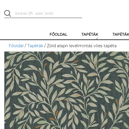
FŐOLDAL
TAPÉTÁK
TAPÉTÁ
Főoldal
/
Tapéták
/ Zöld alapn levélmintás vlies tapéta