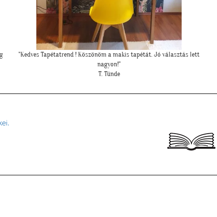
tt
"Elkészültünk, szuper lett. :)"
R. Viktória
ei.