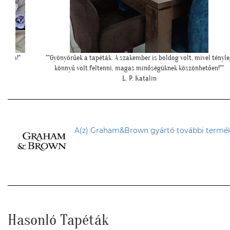
el tényleg
"Kedves Tapétatrend ! Köszönöm a makis tapétát. Jó választás le
ően!""
nagyon!"
T. Tünde
A(z) Graham&Brown gyártó további termék
Hasonló Tapéták