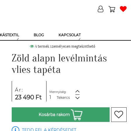
KÁSTEXTIL
BLOG
KAPCSOLAT
A termék személyesen megtekinthető
Zöld alapn levélmintás
vlies tapéta
Ár:
Mennyiség:
23 490 Ft
Tekercs
Kosárba rakom
TEDD FEL A KÉRDÉSEDET