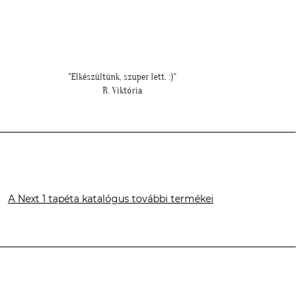
""Elegáns lett a pengefal, sokáig imádni fogjuk""
"M
Z. Anita
A Next 1 tapéta katalógus további termékei