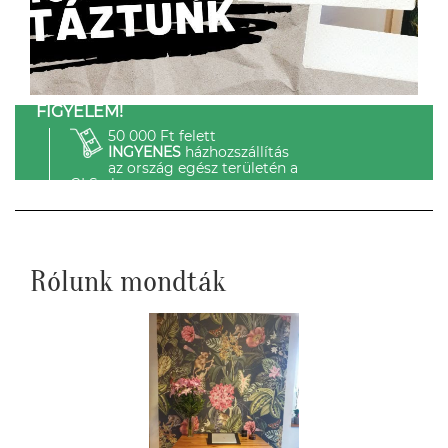
FIGYELEM!
50 000 Ft felett
INGYENES
házhozszállítás
az ország egész területén a
GLS-el.
Rólunk mondták