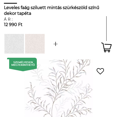
Leveles faág sziluett mintás szürkészöld színű
dekor tapéta
ÁR:
12 990 Ft