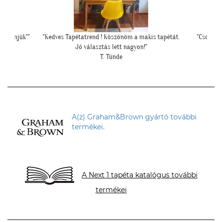
s tapétát.
"Csodálatos a fotótapéta még szebb mint ahogy
gondoltam!"
L. Ilona
A(z) Graham&Brown gyártó további
termékei.
A Next 1 tapéta katalógus további
termékei