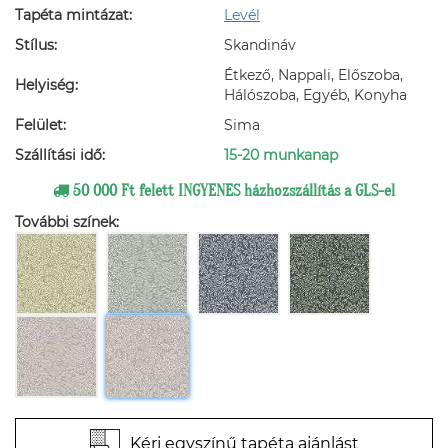
Tapéta mintázat:
Levél
Stílus:
Skandináv
Étkező, Nappali, Előszoba,
Helyiség:
Hálószoba, Egyéb, Konyha
Felület:
Sima
Szállítási idő:
15-20 munkanap
50 000 Ft felett INGYENES házhozszállítás a GLS-el
További színek:
Kérj egyszínű tapéta ajánlást