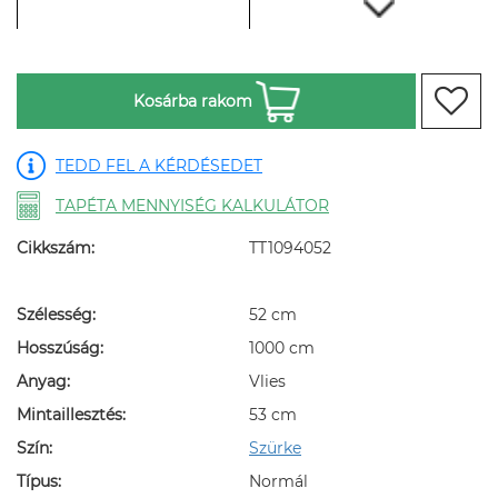
Kosárba rakom
TEDD FEL A KÉRDÉSEDET
TAPÉTA MENNYISÉG KALKULÁTOR
Cikkszám:
TT1094052
Szélesség:
52 cm
Hosszúság:
1000 cm
Anyag:
Vlies
Mintaillesztés:
53 cm
Szín:
Szürke
Típus:
Normál