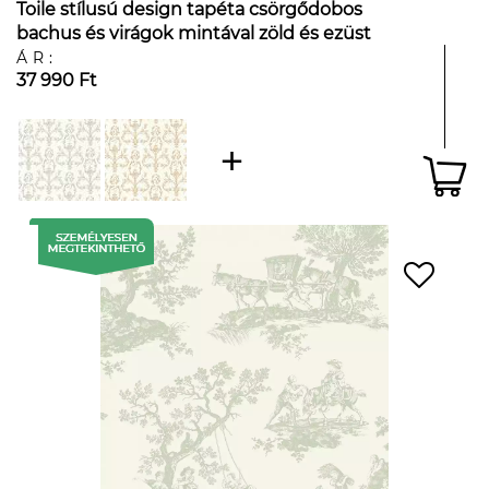
Toile stílusú design tapéta csörgődobos
bachus és virágok mintával zöld és ezüst
színben
ÁR:
37 990 Ft