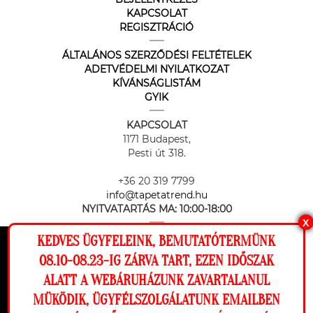
KAPCSOLAT
REGISZTRÁCIÓ
ÁLTALÁNOS SZERZŐDÉSI FELTÉTELEK
ADETVÉDELMI NYILATKOZAT
KÍVÁNSÁGLISTÁM
GYIK
KAPCSOLAT
1171 Budapest,
Pesti út 318.
+36 20 319 7799
info@tapetatrend.hu
NYITVATARTÁS MA:
10:00-18:00
X
KEDVES ÜGYFELEINK, BEMUTATÓTERMÜNK
Ez a weboldal cookie-kat használ, hogy a
08.10-08.23-IG ZÁRVA TART, EZEN IDŐSZAK
lehető legjobb élményt nyújtsa honlapunkon.
ALATT A WEBÁRUHÁZUNK ZAVARTALANUL
Beállítások
MÜKÖDIK, ÜGYFÉLSZOLGÁLATUNK EMAILBEN
Az online fizetést a Barion Payment Zrt. biztosítja, MNB engedély
száma: H-EN-I-1064/2013