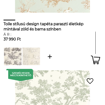
Toile stílusú design tapéta paraszti életkép
mintával zöld és barna színben
ÁR:
37 990 Ft