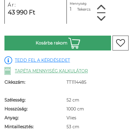
Mennyiség:
Ár:
Tekercs
43 990 Ft
Kosárba rakom
TEDD FEL A KÉRDÉSEDET
TAPÉTA MENNYISÉG KALKULÁTOR
Cikkszám:
TT1114485
Szélesség:
52 cm
Hosszúság:
1000 cm
Anyag:
Vlies
Mintaillesztés:
53 cm