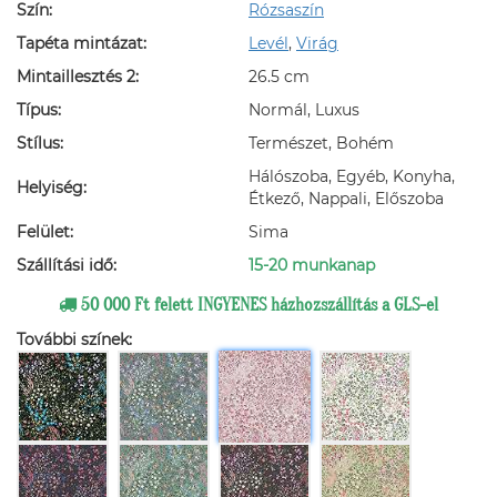
Szín:
Rózsaszín
Tapéta mintázat:
Levél
,
Virág
Mintaillesztés 2:
26.5 cm
Típus:
Normál, Luxus
Stílus:
Természet, Bohém
Hálószoba, Egyéb, Konyha,
Helyiség:
Étkező, Nappali, Előszoba
Felület:
Sima
Szállítási idő:
15-20 munkanap
50 000 Ft felett INGYENES házhozszállítás a GLS-el
További színek: