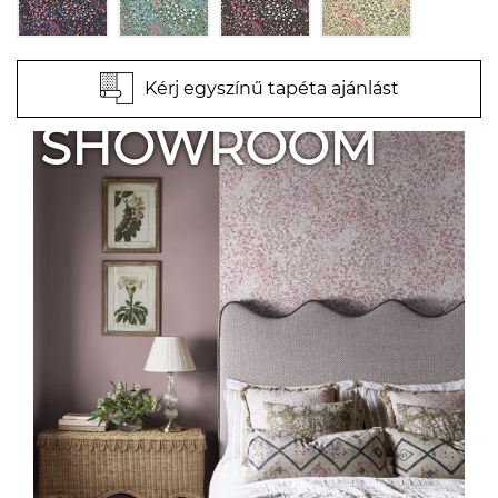
Kérj egyszínű tapéta ajánlást
SHOWROOM