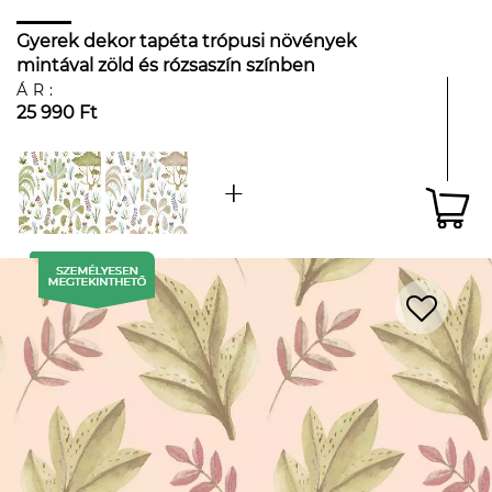
Gyerek dekor tapéta trópusi növények
mintával zöld és rózsaszín színben
ÁR:
25 990 Ft