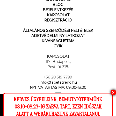
BLOG
BEJELENTKEZÉS
KAPCSOLAT
REGISZTRÁCIÓ
ÁLTALÁNOS SZERZŐDÉSI FELTÉTELEK
ADETVÉDELMI NYILATKOZAT
KÍVÁNSÁGLISTÁM
GYIK
KAPCSOLAT
1171 Budapest,
Pesti út 318.
+36 20 319 7799
info@tapetatrend.hu
NYITVATARTÁS MA:
09:00-13:00
X
KEDVES ÜGYFELEINK, BEMUTATÓTERMÜNK
Ez a weboldal cookie-kat használ, hogy a
08.10-08.23-IG ZÁRVA TART, EZEN IDŐSZAK
lehető legjobb élményt nyújtsa honlapunkon.
ALATT A WEBÁRUHÁZUNK ZAVARTALANUL