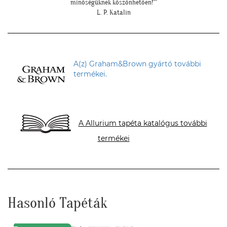
"
T. Mariann
A(z) Graham&Brown gyártó további
termékei.
A Allurium tapéta katalógus további
termékei
Hasonló Tapéták