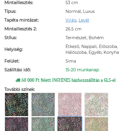
Mintaillesztés:
53 cm
Típus:
Normál, Luxus
Tapéta mintázat:
Virág
,
Levél
Mintaillesztés 2:
26.5 cm
Stílus:
Természet, Bohém
Étkező, Nappali, Előszoba,
Helyiség:
Hálószoba, Egyéb, Konyha
Felület:
Sima
Szállítási idő:
15-20 munkanap
50 000 Ft felett INGYENES házhozszállítás a GLS-el
További színek: