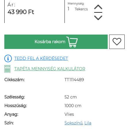
Mennyiség:
Ár:
Tekercs
43 990 Ft
Kosárba rakom
TEDD FEL A KÉRDÉSEDET
TAPÉTA MENNYISÉG KALKULÁTOR
Cikkszám:
TT1114489
Szélesség:
52 cm
Hosszúság:
1000 cm
Anyag:
Vlies
Szín:
Sokszínű
,
Lila