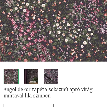
Angol dekor tapéta sokszínű apró virág
mintával lila színben