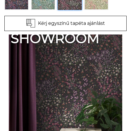
Kérj egyszínű tapéta ajánlást
SHOWROOM