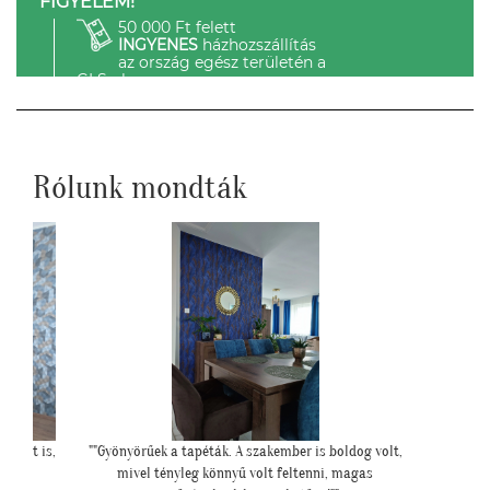
FIGYELEM!
50 000 Ft felett
INGYENES
házhozszállítás
az ország egész területén a
GLS-el.
Rólunk mondták
oldog volt,
"Meseszép lett a tapéta! Köszönöm a sok
 magas
segítséget"