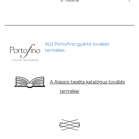
mivel tényleg könnyű volt feltenni, magas
hipe
minőségüknek köszönhetően!""
L. P. Katalin
A(z) Portofino gyártó további
termékei.
A Alassio tapéta katalógus további
termékei