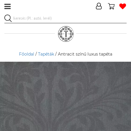
Főoldal
/
Tapéták
/ Antracit színű luxus tapéta