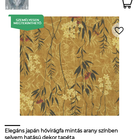
Elegáns japán hóvirágfa mintás arany színben
selyem hatású dekor tapéta