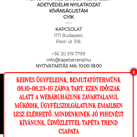
ADETVÉDELMI NYILATKOZAT
KÍVÁNSÁGLISTÁM
GYIK
KAPCSOLAT
1171 Budapest,
Pesti út 318.
+36 20 319 7799
info@tapetatrend.hu
NYITVATARTÁS MA:
10:00-18:00
X
KEDVES ÜGYFELEINK, BEMUTATÓTERMÜNK
Ez a weboldal cookie-kat használ, hogy a
08.10-08.23-IG ZÁRVA TART, EZEN IDŐSZAK
lehető legjobb élményt nyújtsa honlapunkon.
ALATT A WEBÁRUHÁZUNK ZAVARTALANUL
Beállítások
MÜKÖDIK, ÜGYFÉLSZOLGÁLATUNK EMAILBEN
Az online fizetést a Barion Payment Zrt. biztosítja, MNB engedély
száma: H-EN-I-1064/2013
LESZ ELÉRHETŐ. MINDENKINEK JÓ PIHENÉST
Elutasítom
Engedélyezem
KÍVÁNUNK, ÜDVÖZLETTEL TAPÉTA TREND
CSAPATA
Megnézem a falamon
Copyright © 2026 Tapéta Trend. Minden jog fenntartva. Tapéta trend Bt.