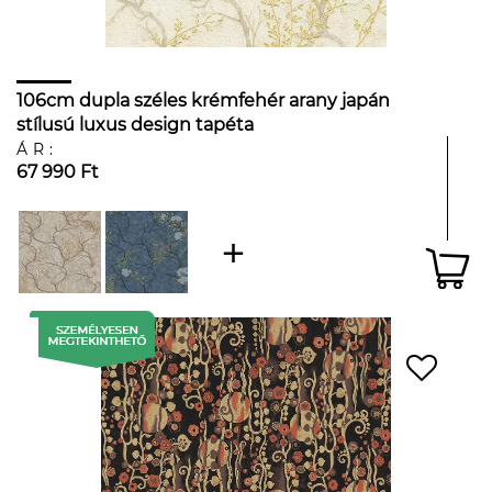
106cm dupla széles krémfehér arany japán
stílusú luxus design tapéta
ÁR:
67 990 Ft