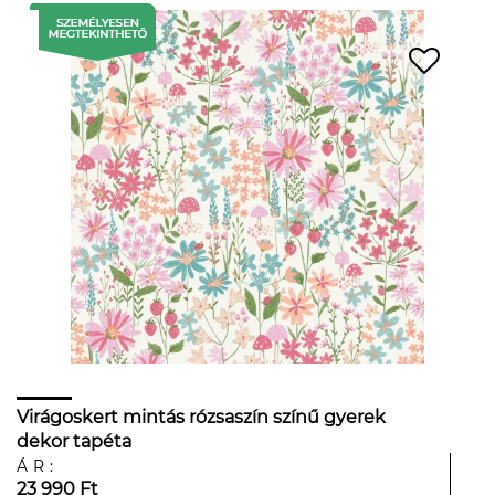
Virágoskert mintás rózsaszín színű gyerek
dekor tapéta
ÁR:
23 990 Ft