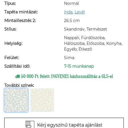
Típus:
Normál
Tapéta mintázat:
Inda
,
Levél
Mintaillesztés 2:
26.5 cm
Stílus:
Skandináv, Természet
Nappali, Fürdőszoba,
Helyiség:
Hálószoba, Előszoba, Konyha,
Egyéb, Étkező
Felület:
Sima
Szállítási idő:
7-15 munkanap
50 000 Ft felett INGYENES házhozszállítás a GLS-el
További színek:
Kérj egyszínű tapéta ajánlást