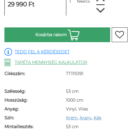
Tekercs
29 990 Ft
Kosárba rakom
TEDD FEL A KÉRDÉSEDET
TAPÉTA MENNYISÉG KALKULÁTOR
Cikkszám:
TT1115191
Szélesség:
53 cm
Hosszúság:
1000 cm
Anyag:
Vinyl, Vlies
Szín:
Krém
,
Arany
,
Kék
Mintaillesztés:
53 cm