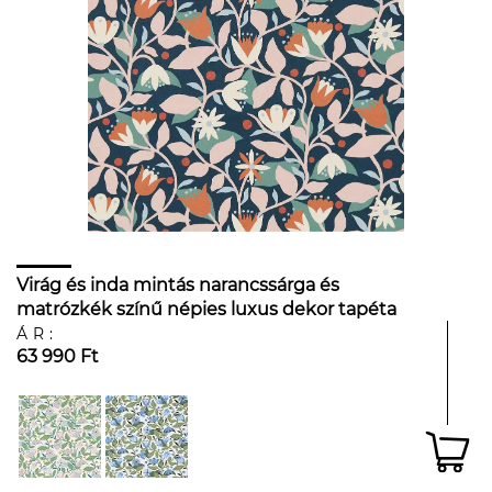
Virág és inda mintás narancssárga és
matrózkék színű népies luxus dekor tapéta
ÁR:
63 990 Ft