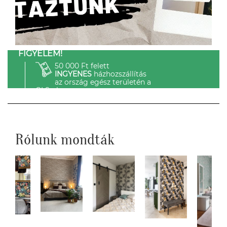
FIGYELEM!
50 000 Ft felett
INGYENES
házhozszállítás
az ország egész területén a
GLS-el.
Rólunk mondták