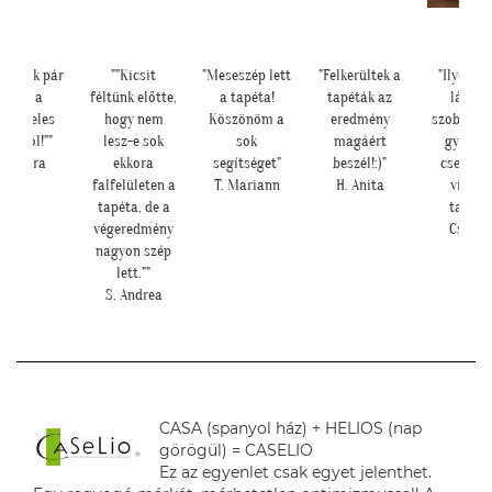
tolok pár
""Kicsit
"Meseszép lett
"Felkerültek a
"Ilyen lett
épet a
féltünk előtte,
a tapéta!
tapéták az
lányom
ungeles
hogy nem
Köszönöm a
eredmény
szobájában
okról!""
lesz-e sok
sok
magáért
gyönyörű
 Laura
ekkora
segítséget"
beszél!:)"
csereszny
falfelületen a
T. Mariann
H. Anita
virágos
tapéta, de a
tapéta."
végeredmény
Cs. Andi
nagyon szép
lett.""
S. Andrea
CASA (spanyol ház) + HELIOS (nap
görögül) = CASELIO
Ez az egyenlet csak egyet jelenthet.