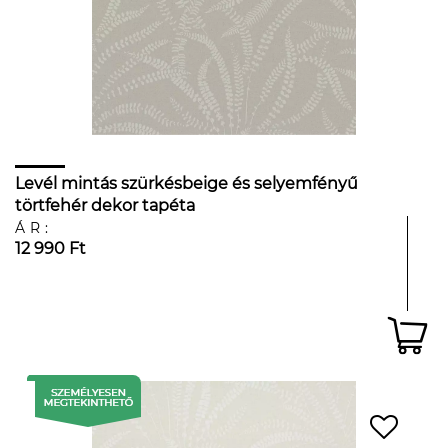
Levél mintás szürkésbeige és selyemfényű
törtfehér dekor tapéta
ÁR:
12 990 Ft