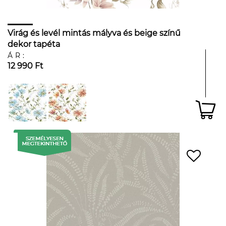
Virág és levél mintás mályva és beige színű
dekor tapéta
ÁR:
12 990 Ft