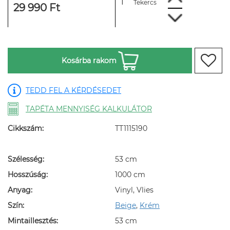
Tekercs
29 990 Ft
Kosárba rakom
TEDD FEL A KÉRDÉSEDET
TAPÉTA MENNYISÉG KALKULÁTOR
Cikkszám:
TT1115190
Szélesség:
53 cm
Hosszúság:
1000 cm
Anyag:
Vinyl, Vlies
Szín:
Beige
,
Krém
Mintaillesztés:
53 cm