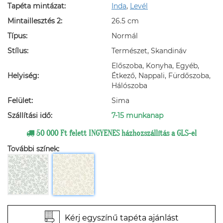
Tapéta mintázat:
Inda
,
Levél
Mintaillesztés 2:
26.5 cm
Típus:
Normál
Stílus:
Természet, Skandináv
Előszoba, Konyha, Egyéb,
Helyiség:
Étkező, Nappali, Fürdőszoba,
Hálószoba
Felület:
Sima
Szállítási idő:
7-15 munkanap
50 000 Ft felett INGYENES házhozszállítás a GLS-el
További színek:
Kérj egyszínű tapéta ajánlást