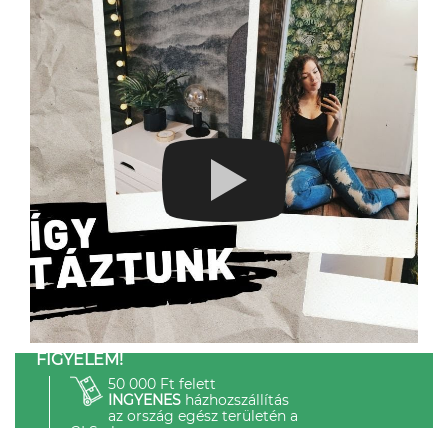
FIGYELEM!
50 000 Ft felett
INGYENES
házhozszállítás
az ország egész területén a
GLS-el.