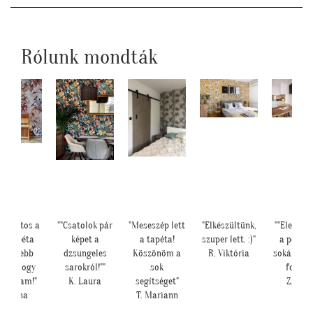
Rólunk mondták
odálatos a
""Csatolok pár
"Meseszép lett
"Elkészültünk,
""Elegáns 
otótapéta
képet a
a tapéta!
szuper lett. :)"
a pengef
ég szebb
dzsungeles
Köszönöm a
R. Viktória
sokáig im
nt ahogy
sarokról!""
sok
fogjuk"
ndoltam!"
K. Laura
segítséget"
Z. Anit
L. Ilona
T. Mariann