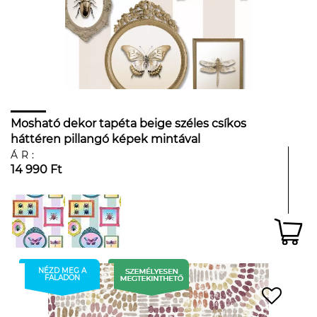
Mosható dekor tapéta beige széles csíkos
háttéren pillangó képek mintával
ÁR:
14 990 Ft
NÉZD MEG A
FALADON