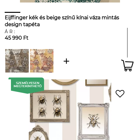
Eijffinger kék és beige színű kínai váza mintás
design tapéta
ÁR:
45 990 Ft