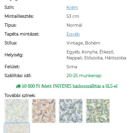
Szín:
Krém
Mintaillesztés:
53 cm
Típus:
Normál
Tapéta mintázat:
Egyéb
Stílus:
Vintage, Bohém
Egyéb, Konyha, Étkező,
Helyiség:
Nappali, Előszoba, Hálószoba
Felület:
Sima
Szállítási idő:
20-25 munkanap
50 000 Ft felett INGYENES házhozszállítás a GLS-el
További színek: