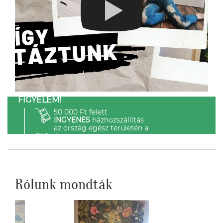
FIGYELEM!
50 000 Ft felett
INGYENES
házhozszállítás
az ország egész területén a
GLS-el.
Rólunk mondták