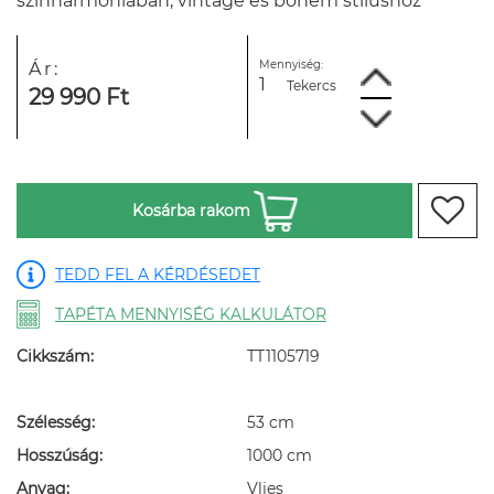
színharmóniában, vintage és bohém stílushoz
Mennyiség:
Ár:
Tekercs
29 990 Ft
Kosárba rakom
TEDD FEL A KÉRDÉSEDET
TAPÉTA MENNYISÉG KALKULÁTOR
Cikkszám:
TT1105719
Szélesség:
53 cm
Hosszúság:
1000 cm
Anyag:
Vlies