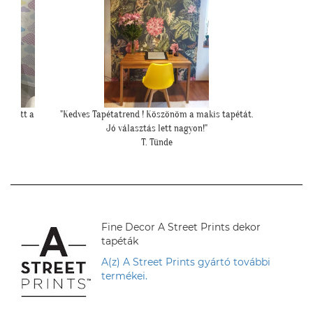
s tapétát.
"Meseszép lett a tapéta! Köszönöm a sok
""Gyönyörű
segítséget"
mivel
T. Mariann
Fine Decor A Street Prints dekor
tapéták
A(z) A Street Prints gyártó további
termékei.