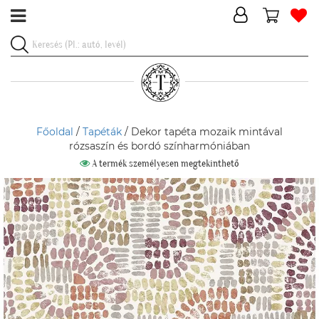
Főoldal
/
Tapéták
/ Dekor tapéta mozaik mintával
rózsaszín és bordó színharmóniában
A termék személyesen megtekinthető