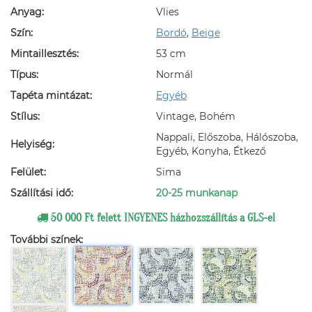
Anyag:
Vlies
Szín:
Bordó
,
Beige
Mintaillesztés:
53 cm
Típus:
Normál
Tapéta mintázat:
Egyéb
Stílus:
Vintage, Bohém
Nappali, Előszoba, Hálószoba,
Helyiség:
Egyéb, Konyha, Étkező
Felület:
Sima
Szállítási idő:
20-25 munkanap
50 000 Ft felett INGYENES házhozszállítás a GLS-el
További színek: