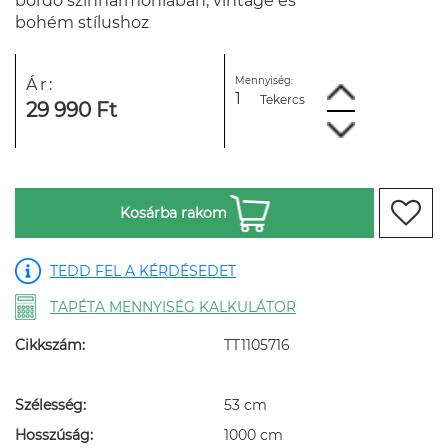
bordó színharmóniában, vintage és
bohém stílushoz
Mennyiség:
Ár:
Tekercs
29 990 Ft
Kosárba rakom
TEDD FEL A KÉRDÉSEDET
TAPÉTA MENNYISÉG KALKULÁTOR
Cikkszám:
TT1105716
Szélesség:
53 cm
Hosszúság:
1000 cm