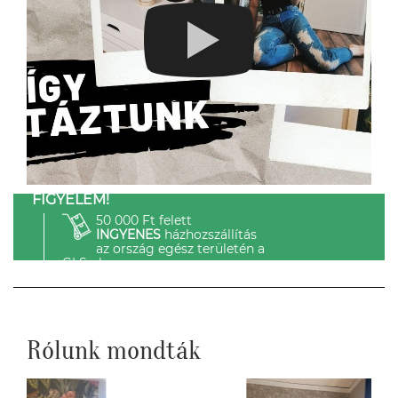
FIGYELEM!
50 000 Ft felett
INGYENES
házhozszállítás
az ország egész területén a
GLS-el.
Rólunk mondták