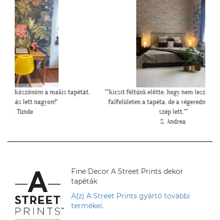
s tapétát.
""Kicsit féltünk előtte, hogy nem lesz-e sok ekkora
""Gyönyörű
falfelületen a tapéta, de a végeredmény nagyon
mivel
szép lett.""
S. Andrea
Fine Decor A Street Prints dekor
tapéták
A(z) A Street Prints gyártó további
termékei.