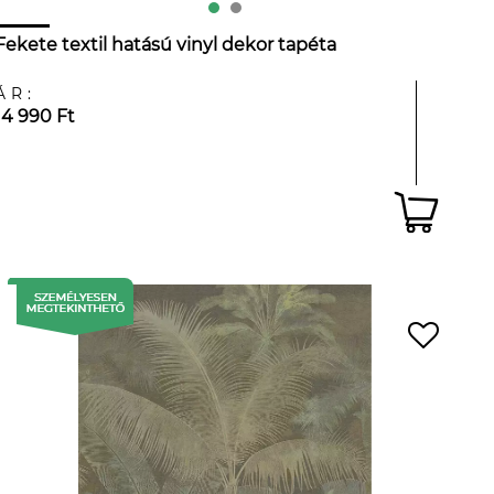
Fekete textil hatású vinyl dekor tapéta
ÁR:
14 990 Ft