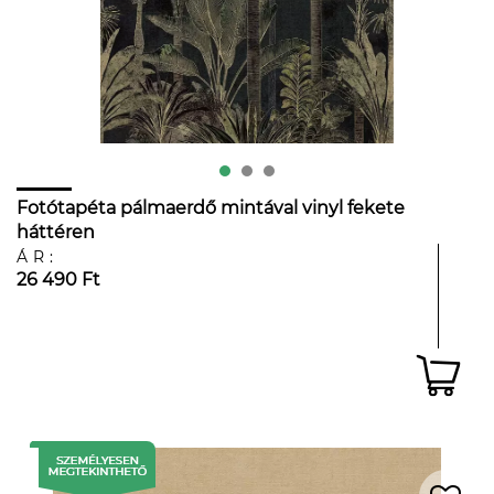
Fotótapéta pálmaerdő mintával vinyl fekete
háttéren
ÁR:
26 490 Ft