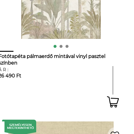
Fotótapéta pálmaerdő mintával vinyl pasztel
színben
ÁR:
26 490 Ft