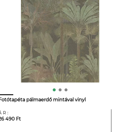
Fotótapéta pálmaerdő mintával vinyl
ÁR:
26 490 Ft