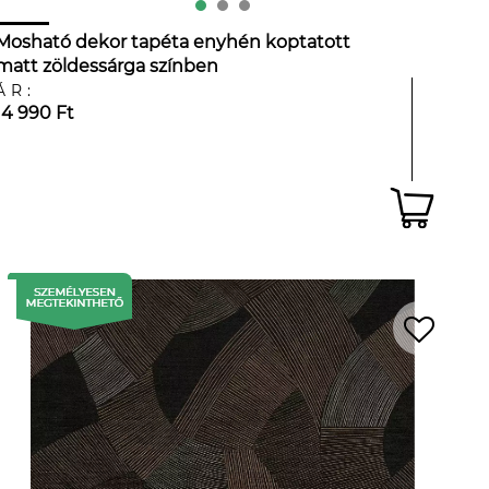
Mosható dekor tapéta enyhén koptatott
matt zöldessárga színben
ÁR:
14 990 Ft