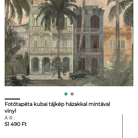
Fotótapéta kubai tájkép házakkal mintával
vinyl
ÁR:
51 490 Ft