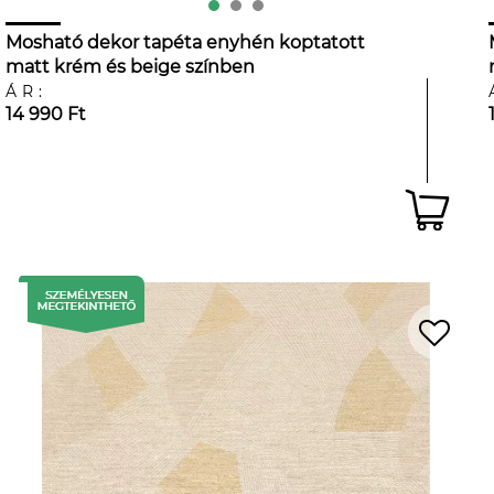
Mosható dekor tapéta enyhén koptatott
matt krém és beige színben
ÁR:
14 990 Ft