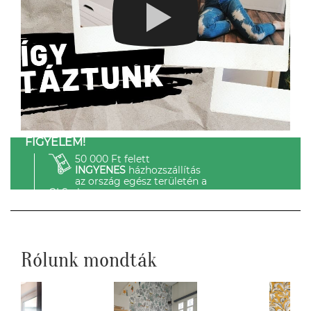
FIGYELEM!
50 000 Ft felett
INGYENES
házhozszállítás
az ország egész területén a
GLS-el.
Rólunk mondták