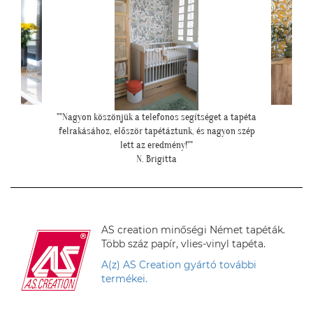
et a tapéta
"Elkészültünk, szuper lett. :)"
"Felke
agyon szép
R. Viktória
AS creation minőségi Német tapéták.
Több száz papír, vlies-vinyl tapéta.
A(z) AS Creation gyártó további
termékei.