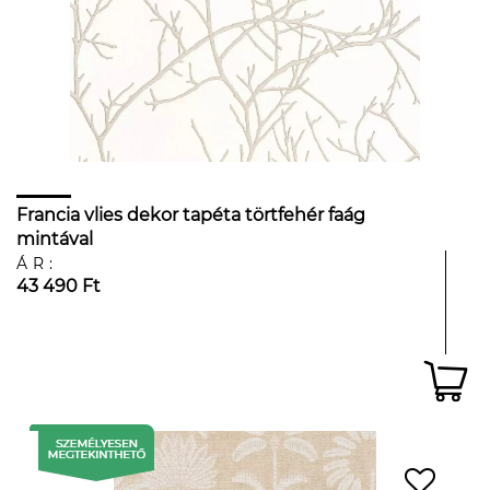
Francia vlies dekor tapéta törtfehér faág
mintával
ÁR:
43 490 Ft