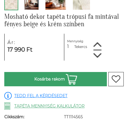
Mosható dekor tapéta trópusi fa mintával
fényes beige és krém színben
Mennyiség:
Ár:
Tekercs
17 990 Ft
Kosárba rakom
TEDD FEL A KÉRDÉSEDET
TAPÉTA MENNYISÉG KALKULÁTOR
Cikkszám:
TT1114565