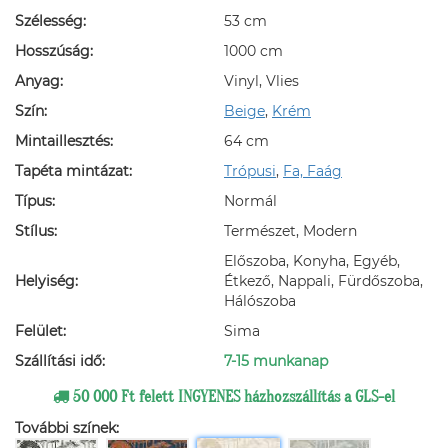
Szélesség:
53 cm
Hosszúság:
1000 cm
Anyag:
Vinyl, Vlies
Szín:
Beige
,
Krém
Mintaillesztés:
64 cm
Tapéta mintázat:
Trópusi
,
Fa, Faág
Típus:
Normál
Stílus:
Természet, Modern
Előszoba, Konyha, Egyéb,
Helyiség:
Étkező, Nappali, Fürdőszoba,
Hálószoba
Felület:
Sima
Szállítási idő:
7-15 munkanap
50 000 Ft felett INGYENES házhozszállítás a GLS-el
További színek: