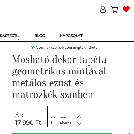
KÁSTEXTIL
BLOG
KAPCSOLAT
A termék személyesen megtekinthető
Mosható dekor tapéta
geometrikus mintával
metálos ezüst és
matrózkék színben
Ár:
Mennyiség:
17 990 Ft
Tekercs