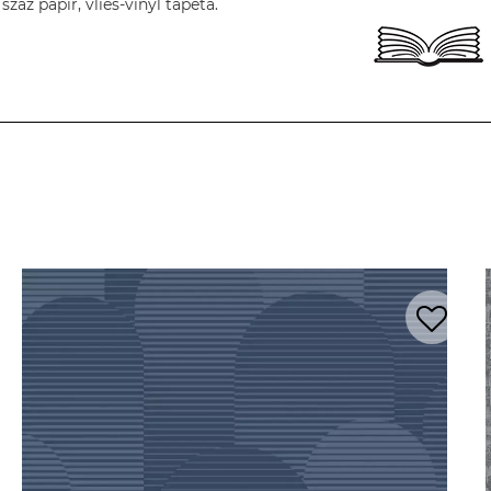
áz papír, vlies-vinyl tapéta.