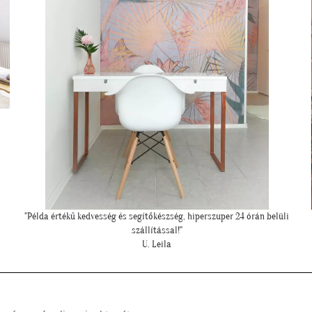
üli
"Csodálatos a fotótapéta még szebb mint ahogy gondoltam!"
"
L. Ilona