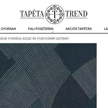
K GYORSAN
FALI POSZTEREK
AKCIÓS TAPÉTÁK
LA
ával metálos ezüst és matrózkék színben