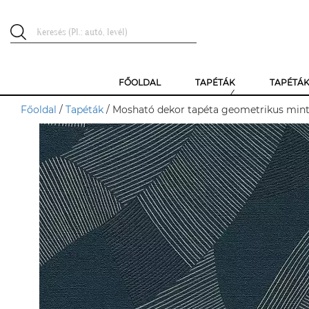
FŐOLDAL
TAPÉTÁK
TAPÉTÁ
Főoldal
/
Tapéták
/ Mosható dekor tapéta geometrikus mint