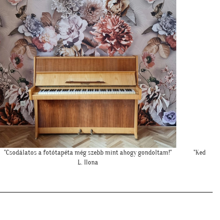
Kedves Tapétatrend ! Köszönöm a makis tapétát. Jó választás lett
nagyon!"
T. Tünde