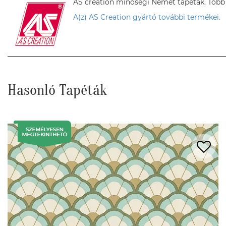
AS creation minőségi Német tapéták. Több sz
A(z) AS Creation gyártó további termékei.
Hasonló Tapéták