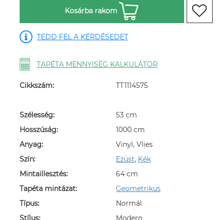
Kosárba rakom
TEDD FEL A KÉRDÉSEDET
TAPÉTA MENNYISÉG KALKULÁTOR
Cikkszám:
TT1114575
Szélesség:
53 cm
Hosszúság:
1000 cm
Anyag:
Vinyl, Vlies
Szín:
Ezüst
,
Kék
Mintaillesztés:
64 cm
Tapéta mintázat:
Geometrikus
Típus:
Normál
Stílus:
Modern