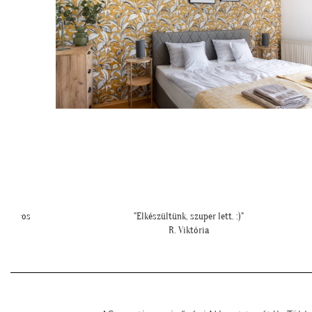
"Példa értékű kedvesség és segítőkészség, hiperszuper 24 órán bel
szállítással!"
U. Leila