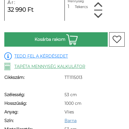
Mennyiség:
Ár:
Tekercs
32 990 Ft
Kosárba rakom
TEDD FEL A KÉRDÉSEDET
TAPÉTA MENNYISÉG KALKULÁTOR
Cikkszám:
TT1115013
Szélesség:
53 cm
Hosszúság:
1000 cm
Anyag:
Vlies
Szín:
Barna