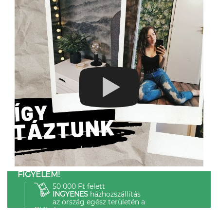
FIGYELEM!
50 000 Ft felett
INGYENES
házhozszállítás
az ország egész területén a
GLS-el.