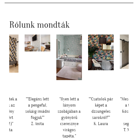
Rólunk mondták
lkerültek a
""Elegáns lett
"Ilyen lett a
""Csatolok pár
"Meseszép 
apéták az
a pengefal,
lányom
képet a
a tapét
redmény
sokáig imádni
szobájában a
dzsungeles
Köszönö
magáért
fogjuk""
gyönyörű
sarokról!""
sok
eszél!:)"
Z. Anita
cseresznye
K. Laura
segítség
H. Anita
virágos
T. Mari
tapéta."