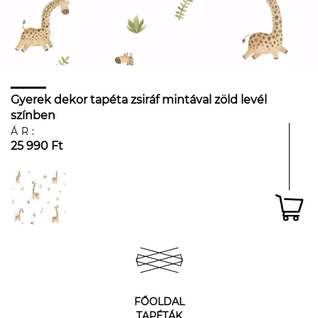
Gyerek dekor tapéta zsiráf mintával zöld levél
színben
ÁR:
25 990 Ft
FŐOLDAL
TAPÉTÁK