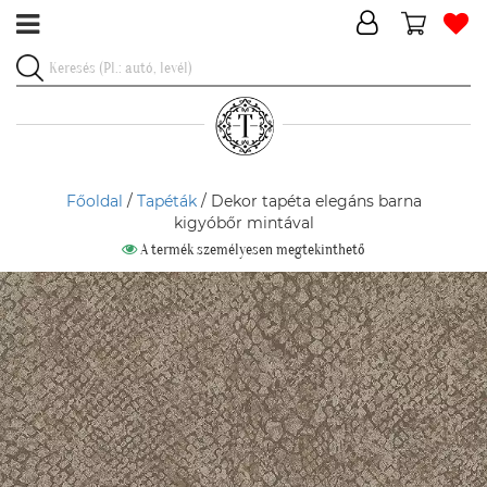
Főoldal
/
Tapéták
/ Dekor tapéta elegáns barna
kigyóbőr mintával
A termék személyesen megtekinthető