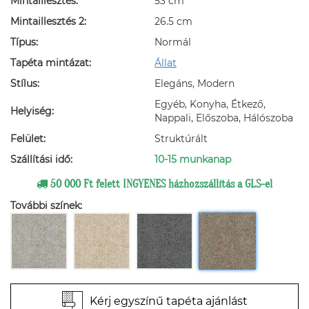
Mintaillesztés:
53 cm
Mintaillesztés 2:
26.5 cm
Típus:
Normál
Tapéta mintázat:
Állat
Stílus:
Elegáns, Modern
Egyéb, Konyha, Étkező,
Helyiség:
Nappali, Előszoba, Hálószoba
Felület:
Struktúrált
Szállítási idő:
10-15 munkanap
50 000 Ft felett INGYENES házhozszállítás a GLS-el
További színek:
Kérj egyszínű tapéta ajánlást