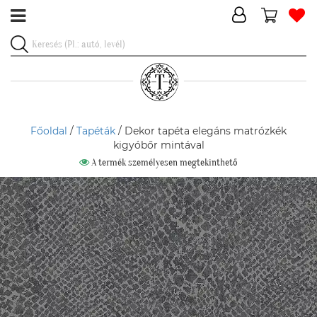
Főoldal
/
Tapéták
/ Dekor tapéta elegáns matrózkék
kigyóbőr mintával
A termék személyesen megtekinthető