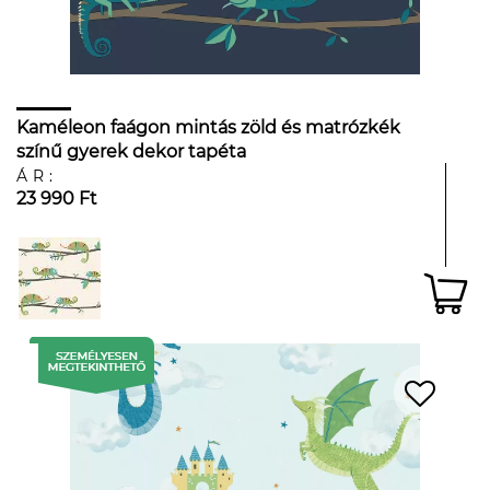
Kaméleon faágon mintás zöld és matrózkék
színű gyerek dekor tapéta
ÁR:
23 990 Ft