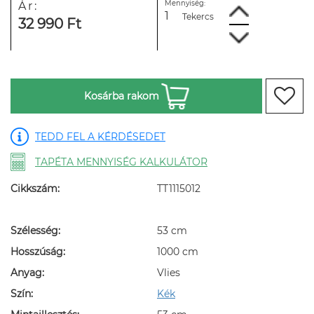
Mennyiség:
Ár:
Tekercs
32 990 Ft
Kosárba rakom
TEDD FEL A KÉRDÉSEDET
TAPÉTA MENNYISÉG KALKULÁTOR
Cikkszám:
TT1115012
Szélesség:
53 cm
Hosszúság:
1000 cm
Anyag:
Vlies
Szín:
Kék