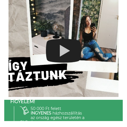
FIGYELEM!
50 000 Ft felett
INGYENES
házhozszállítás
az ország egész területén a
GLS-el.