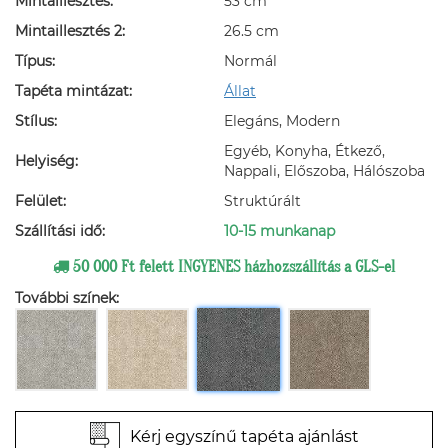
Mintaillesztés:
53 cm
Mintaillesztés 2:
26.5 cm
Típus:
Normál
Tapéta mintázat:
Állat
Stílus:
Elegáns, Modern
Egyéb, Konyha, Étkező,
Helyiség:
Nappali, Előszoba, Hálószoba
Felület:
Struktúrált
Szállítási idő:
10-15 munkanap
50 000 Ft felett INGYENES házhozszállítás a GLS-el
További színek:
Kérj egyszínű tapéta ajánlást