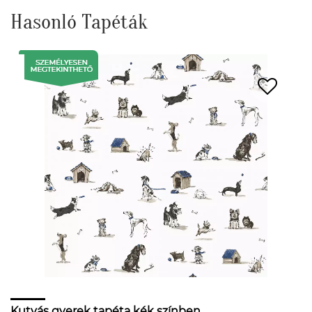
Hasonló Tapéták
Kutyás gyerek tapéta kék színben