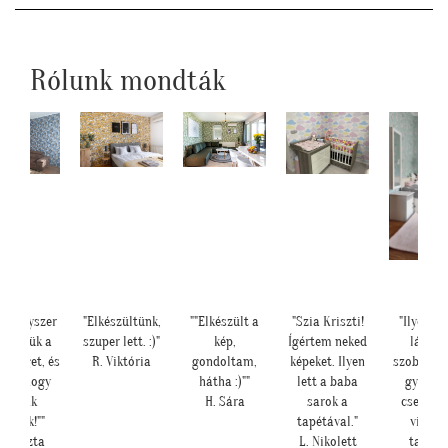
Rólunk mondták
ég egyszer
"Elkészültünk,
""Elkészült a
"Szia Kriszti!
"Ilyen let
szönjük a
szuper lett. :)"
kép,
Ígértem neked
lányo
tőséget, és
R. Viktória
gondoltam,
képeket. Ilyen
szobájáb
t is, hogy
hátha :)""
lett a baba
gyönyö
velünk
H. Sára
sarok a
cseresz
rültök!""
tapétával."
virágo
. Kriszta
L. Nikolett
tapéta.