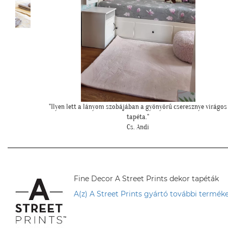
 virágos
"Példa értékű kedvesség és segítőkészség, hiperszuper 24 órán bel
szállítással!"
U. Leila
Fine Decor A Street Prints dekor tapéták
A(z) A Street Prints gyártó további terméke