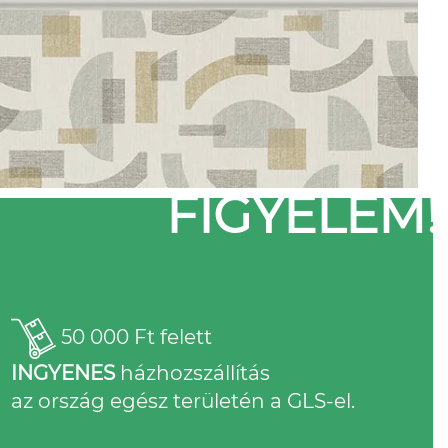
FIGYELEM!
50 000 Ft felett
INGYENES
házhozszállítás
az ország egész területén a GLS-el.