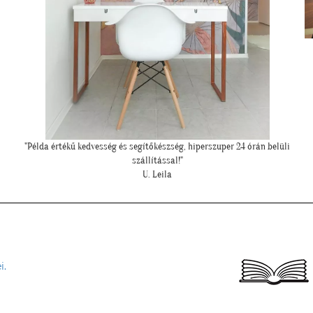
üli
""Elegáns lett a pengefal, sokáig imádni fogjuk""
Z. Anita
i.