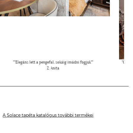
"Csodálatos a fotótapéta még szebb mint ahogy gondoltam!"
"Szia 
L. Ilona
A Solace tapéta katalógus további termékei