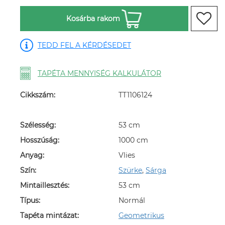
Kosárba rakom
TEDD FEL A KÉRDÉSEDET
TAPÉTA MENNYISÉG KALKULÁTOR
Cikkszám:
TT1106124
Szélesség:
53 cm
Hosszúság:
1000 cm
Anyag:
Vlies
Szín:
Szürke
,
Sárga
Mintaillesztés:
53 cm
Típus:
Normál
Tapéta mintázat:
Geometrikus