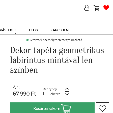
KÁSTEXTIL
BLOG
KAPCSOLAT
A termék személyesen megtekinthető
Dekor tapéta geometrikus
labirintus mintával len
színben
Ár:
Mennyiség:
67 990 Ft
Tekercs
Kosárba rakom