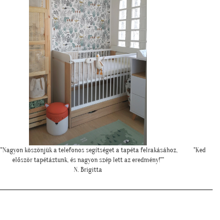
Kedves Tapétatrend ! Köszönöm a makis tapétát. Jó választás lett
nagyon!"
T. Tünde