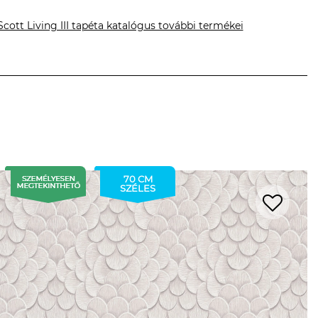
Scott Living III tapéta katalógus további termékei
70 CM
SZÉLES