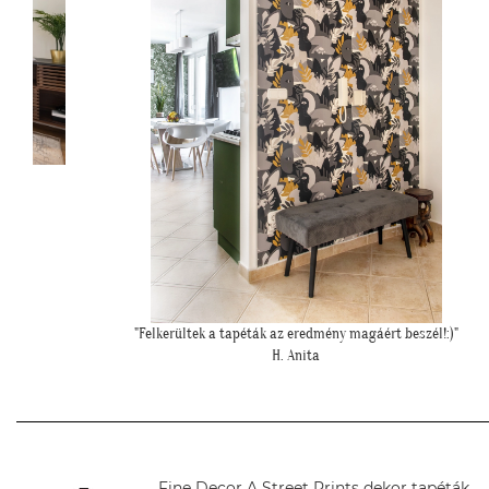
!:)"
"Szia Kriszti! Ígértem neked képeket. Ilyen lett a baba sarok a
tapétával."
L. Nikolett
Fine Decor A Street Prints dekor tapéták