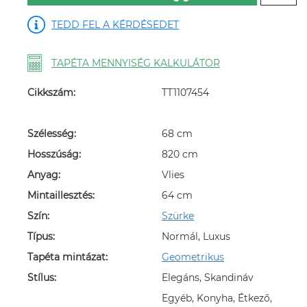
TEDD FEL A KÉRDÉSEDET
TAPÉTA MENNYISÉG KALKULÁTOR
Cikkszám:
TT1107454
Szélesség:
68 cm
Hosszúság:
820 cm
Anyag:
Vlies
Mintaillesztés:
64 cm
Szín:
Szürke
Típus:
Normál, Luxus
Tapéta mintázat:
Geometrikus
Stílus:
Elegáns, Skandináv
Egyéb, Konyha, Étkező,