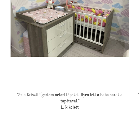
""Nagyon köszönjük a telefonos segítséget a tapéta felrakásához,
"
először tapétáztunk, és nagyon szép lett az eredmény!""
N. Brigitta