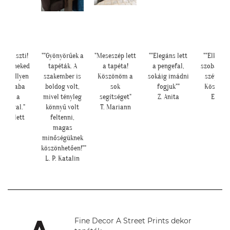
ia Kriszti!
""Gyönyörűek a
"Meseszép lett
""Elegáns lett
""Elkészü
rtem neked
tapéták. A
a tapéta!
a pengefal,
szoba, na
eket. Ilyen
szakember is
Köszönöm a
sokáig imádni
szépen le
tt a baba
boldog volt,
sok
fogjuk""
Köszönjü
sarok a
mivel tényleg
segítséget"
Z. Anita
E. Rék
pétával."
könnyű volt
T. Mariann
. Nikolett
feltenni,
magas
minőségüknek
köszönhetően!""
L. P. Katalin
Fine Decor A Street Prints dekor