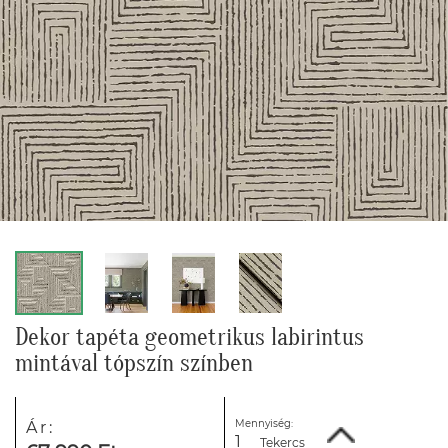
Dekor tapéta geometrikus labirintus
mintával tópszín színben
Mennyiség:
Ár:
Tekercs