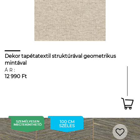
Dekor tapétatextil struktúrával geometrikus
mintával
ÁR:
12 990 Ft
100 CM
SZÉLES