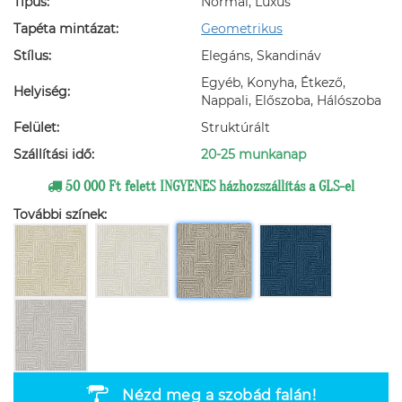
Típus:
Normál, Luxus
Tapéta mintázat:
Geometrikus
Stílus:
Elegáns, Skandináv
Egyéb, Konyha, Étkező,
Helyiség:
Nappali, Előszoba, Hálószoba
Felület:
Struktúrált
Szállítási idő:
20-25 munkanap
50 000 Ft felett INGYENES házhozszállítás a GLS-el
További színek:
Nézd meg a szobád falán!