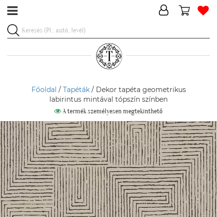
Főoldal
/
Tapéták
/ Dekor tapéta geometrikus
labirintus mintával tópszín színben
A termék személyesen megtekinthető