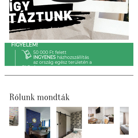
FIGYELEM!
50 000 Ft felett
INGYENES
házhozszállítás
az ország egész területén a
GLS-el.
Rólunk mondták