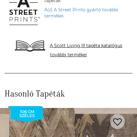
tapéták
A(z) A Street Prints gyártó további
termékei.
A Scott Living III tapéta katalógus
további termékei
Hasonló Tapéták
106 CM
SZÉLES