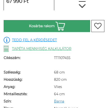
67 990 Ft
Kosárba rakom
TEDD FEL A KÉRDÉSEDET
TAPÉTA MENNYISÉG KALKULÁTOR
Cikkszám:
TT1107455
Szélesség:
68 cm
Hosszúság:
820 cm
Anyag:
Vlies
Mintaillesztés:
64 cm
Szín:
Barna