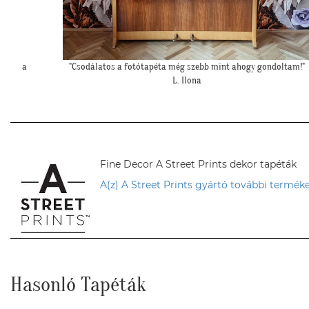
oltam!"
""Elkészült a kép, gondoltam, hátha :)""
H. Sára
Fine Decor A Street Prints dekor tapéták
A(z) A Street Prints gyártó további terméke
Hasonló Tapéták