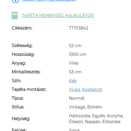
TAPÉTA MENNYISÉG KALKULÁTOR
Cikkszám:
TT1113842
Szélesség:
52 cm
Hosszúság:
1000 cm
Anyag:
Vlies
Mintaillesztés:
53 cm
Szín:
Kék
Tapéta mintázat:
Virág
,
Koptatott
Típus:
Normál
Stílus:
Vintage, Bohém
Hálószoba, Egyéb, Konyha,
Helyiség:
Étkező, Nappali, Előszoba
Felület:
Sima