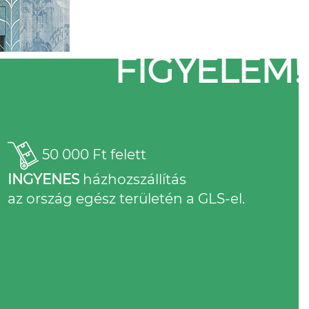
FIGYELEM!
50 000 Ft felett
INGYENES
házhozszállítás
az ország egész területén a GLS-el.