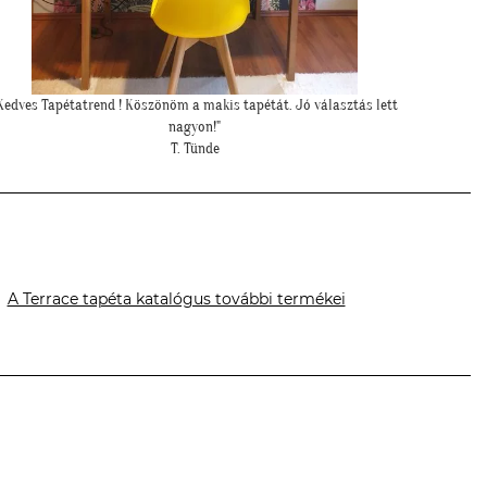
"Elkészültünk, szuper lett. :)"
"Példa ért
R. Viktória
A Terrace tapéta katalógus további termékei