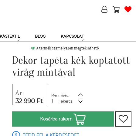
KÁSTEXTIL
BLOG
KAPCSOLAT
A termék személyesen megtekinthető
Dekor tapéta kék koptatott
virág mintával
Ár:
Mennyiség:
32 990 Ft
Tekercs
Kosárba rakom
TEDD FEL A KÉRDÉSEDET