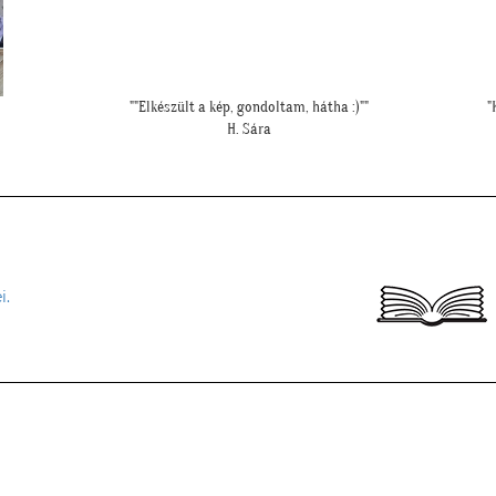
"Kedves Tapétatrend ! Köszönöm a makis tapétát. Jó választás lett
nagyon!"
T. Tünde
i.