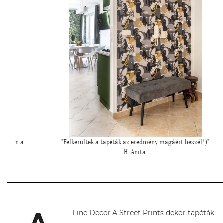
!:)"
"Kedves Tapétatrend ! Köszönöm a makis tapétát. Jó választás le
nagyon!"
T. Tünde
Fine Decor A Street Prints dekor tapéták