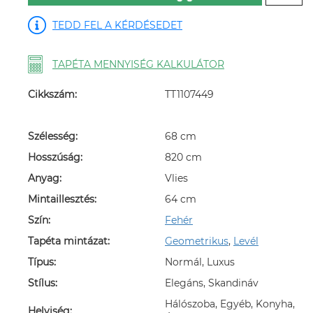
TEDD FEL A KÉRDÉSEDET
TAPÉTA MENNYISÉG KALKULÁTOR
Cikkszám:
TT1107449
Szélesség:
68 cm
Hosszúság:
820 cm
Anyag:
Vlies
Mintaillesztés:
64 cm
Szín:
Fehér
Tapéta mintázat:
Geometrikus
,
Levél
Típus:
Normál, Luxus
Stílus:
Elegáns, Skandináv
Hálószoba, Egyéb, Konyha,
Helyiség: