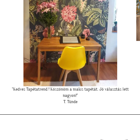
tt
"Elkészültünk, szuper lett. :)"
R. Viktória