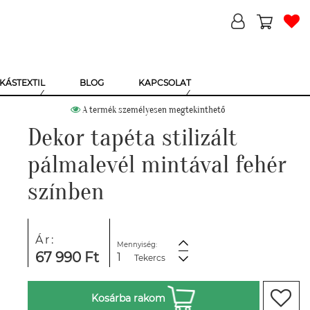
KÁSTEXTIL
BLOG
KAPCSOLAT
A termék személyesen megtekinthető
Dekor tapéta stilizált
pálmalevél mintával fehér
színben
Ár:
Mennyiség:
67 990 Ft
Tekercs
Kosárba rakom