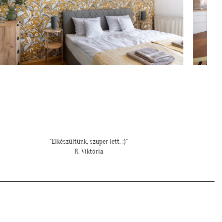
""Elegáns lett a pengefal, sokáig imádni fogjuk""
Z. Anita