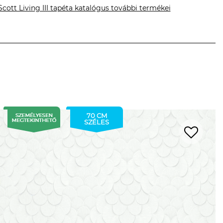
Scott Living III tapéta katalógus további termékei
70 CM
SZÉLES