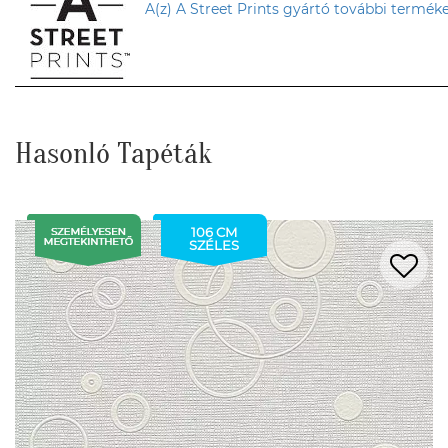
A(z) A Street Prints gyártó további terméke
Hasonló Tapéták
106 CM
SZÉLES