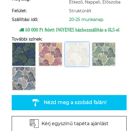
Étkező, Nappali, Előszoba
Felület:
Struktúrált
Szállítási idő:
20-25 munkanap
50 000 Ft felett INGYENES házhozszállítás a GLS-el
További színek:
Nézd meg a szobád falán!
Kérj egyszínű tapéta ajánlást