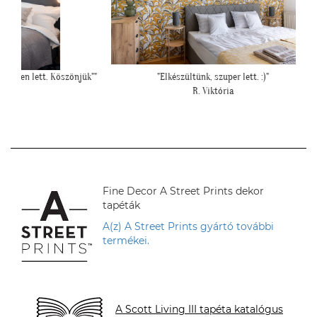
Köszönjük""
"Elkészültünk, szuper lett. :)"
"Mese
R. Viktória
Fine Decor A Street Prints dekor
tapéták
A(z) A Street Prints gyártó további
termékei.
A Scott Living III tapéta katalógus