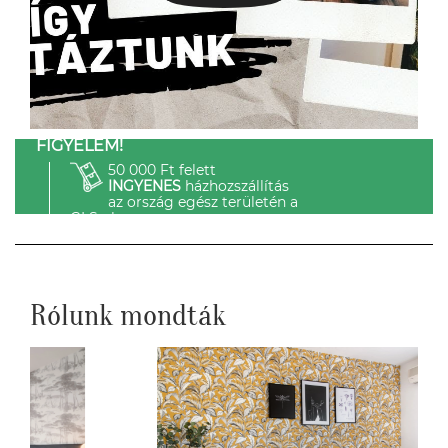
FIGYELEM!
50 000 Ft felett
INGYENES
házhozszállítás
az ország egész területén a
GLS-el.
Rólunk mondták