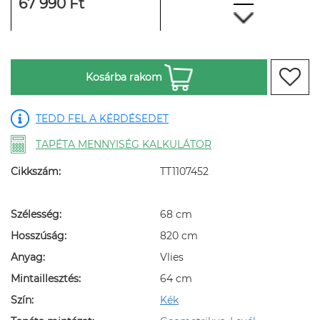
67 990 Ft
Kosárba rakom
TEDD FEL A KÉRDÉSEDET
TAPÉTA MENNYISÉG KALKULÁTOR
Cikkszám:
TT1107452
Szélesség:
68 cm
Hosszúság:
820 cm
Anyag:
Vlies
Mintaillesztés:
64 cm
Szín:
Kék