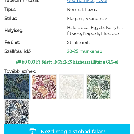
Tapéta mintázat:
Geometrikus
,
Levél
Típus:
Normál, Luxus
Stílus:
Elegáns, Skandináv
Hálószoba, Egyéb, Konyha,
Helyiség:
Étkező, Nappali, Előszoba
Felület:
Struktúrált
Szállítási idő:
20-25 munkanap
50 000 Ft felett INGYENES házhozszállítás a GLS-el
További színek:
Nézd meg a szobád falán!