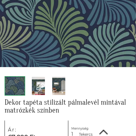
Dekor tapéta stilizált pálmalevél mintával
matrózkék színben
Mennyiség:
Ár:
Tekercs