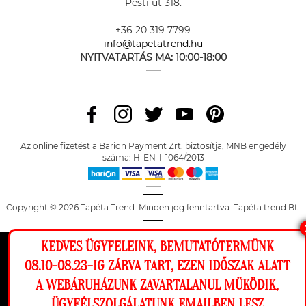
Pesti út 318.
+36 20 319 7799
info@tapetatrend.hu
NYITVATARTÁS MA:
10:00-18:00
Az online fizetést a Barion Payment Zrt. biztosítja, MNB engedély
száma: H-EN-I-1064/2013
Copyright © 2026 Tapéta Trend. Minden jog fenntartva. Tapéta trend Bt.
KEDVES ÜGYFELEINK, BEMUTATÓTERMÜNK
Ez a weboldal cookie-kat használ, hogy a
08.10-08.23-IG ZÁRVA TART, EZEN IDŐSZAK ALATT
lehető legjobb élményt nyújtsa honlapunkon.
A WEBÁRUHÁZUNK ZAVARTALANUL MÜKÖDIK,
Beállítások
ÜGYFÉLSZOLGÁLATUNK EMAILBEN LESZ