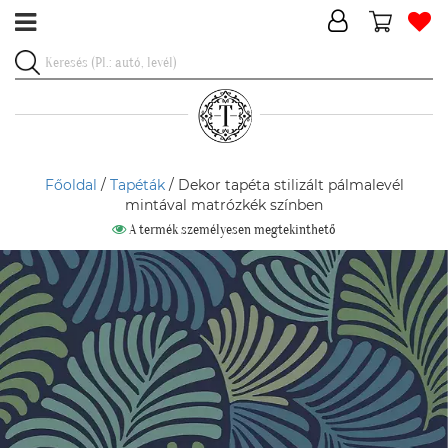
Főoldal
/
Tapéták
/ Dekor tapéta stilizált pálmalevél
mintával matrózkék színben
A termék személyesen megtekinthető