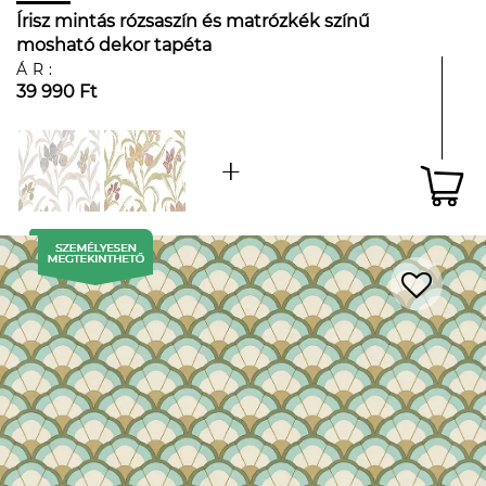
Írisz mintás rózsaszín és matrózkék színű
mosható dekor tapéta
ÁR:
39 990 Ft