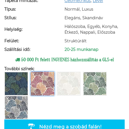
Tapéta mintázat:
Geometrikus
,
Levél
Típus:
Normál, Luxus
Stílus:
Elegáns, Skandináv
Hálószoba, Egyéb, Konyha,
Helyiség:
Étkező, Nappali, Előszoba
Felület:
Struktúrált
Szállítási idő:
20-25 munkanap
50 000 Ft felett INGYENES házhozszállítás a GLS-el
További színek:
Nézd meg a szobád falán!