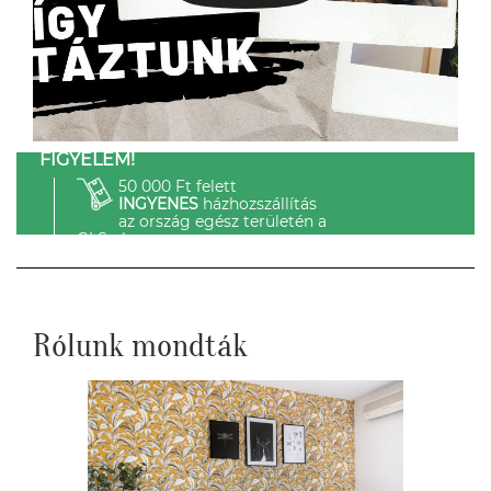
FIGYELEM!
50 000 Ft felett
INGYENES
házhozszállítás
az ország egész területén a
GLS-el.
Rólunk mondták