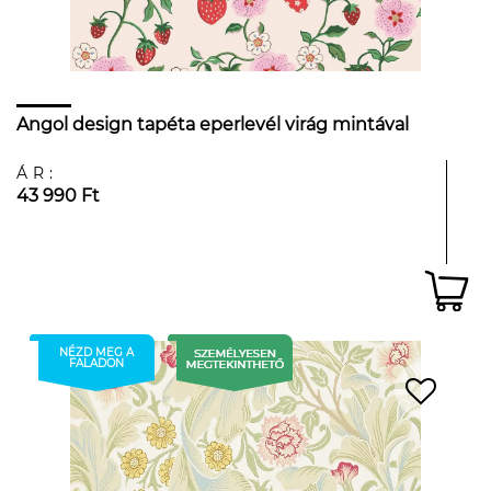
Angol design tapéta eperlevél virág mintával
ÁR:
43 990 Ft
NÉZD MEG A
FALADON