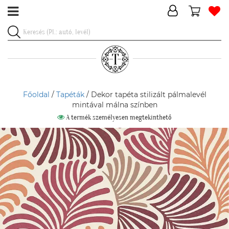
Főoldal
/
Tapéták
/ Dekor tapéta stilizált pálmalevél
mintával málna színben
A termék személyesen megtekinthető