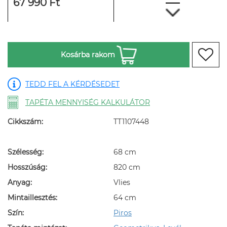
67 990 Ft
Kosárba rakom
TEDD FEL A KÉRDÉSEDET
TAPÉTA MENNYISÉG KALKULÁTOR
Cikkszám:
TT1107448
Szélesség:
68 cm
Hosszúság:
820 cm
Anyag:
Vlies
Mintaillesztés:
64 cm
Szín:
Piros