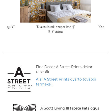
"Csodálatos a fotótapéta még szebb mint ahogy
""El
gondoltam!"
L. Ilona
Fine Decor A Street Prints dekor
tapéták
A(z) A Street Prints gyártó további
termékei.
A Scott Living III tapéta katalógus