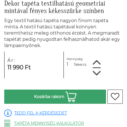
Dekor tapéta textilhatású geometriai
mintával fényes kékesszürke színben
Egy textil hatású tapéta nagyon finom tapéta
minta. A textil hatású tapétával könnyen
teremthetsz meleg otthonos érzést. A megmaradt
tapétát pedig nyugodtan felhasználhatod akár egy
lámpaernyőnek.
Mennyiség:
Ár:
Tekercs
11 990 Ft
Kosárba rakom
TEDD FEL A KÉRDÉSEDET
TAPÉTA MENNYISÉG KALKULÁTOR