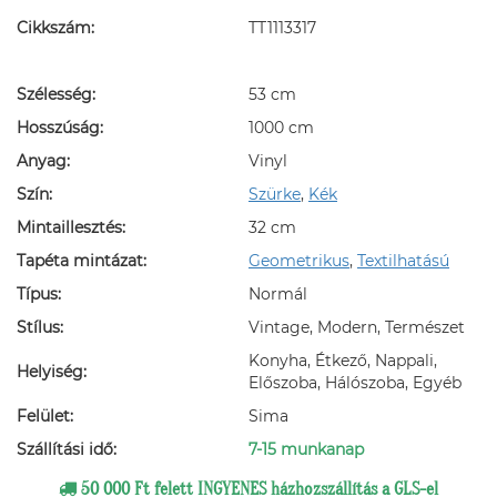
Cikkszám:
TT1113317
Szélesség:
53 cm
Hosszúság:
1000 cm
Anyag:
Vinyl
Szín:
Szürke
,
Kék
Mintaillesztés:
32 cm
Tapéta mintázat:
Geometrikus
,
Textilhatású
Típus:
Normál
Stílus:
Vintage, Modern, Természet
Konyha, Étkező, Nappali,
Helyiség:
Előszoba, Hálószoba, Egyéb
Felület:
Sima
Szállítási idő:
7-15 munkanap
50 000 Ft felett INGYENES házhozszállítás a GLS-el