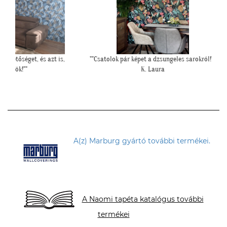
és azt is,
""Csatolok pár képet a dzsungeles sarokról!""
""Elkészül
K. Laura
A(z) Marburg gyártó további termékei.
A Naomi tapéta katalógus további
termékei