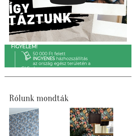
FIGYELEM!
50 000 Ft felett
INGYENES
házhozszállítás
az ország egész területén a
GLS-el.
Rólunk mondták