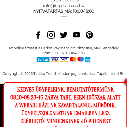
info@tapetatrend.hu
NYITVATARTÁS MA:
10:00-18:00
Az online fizetést a Barion Payment Zrt. biztosítja, MNB engedély
száma: H-EN-I-1064/2013
Copyright © 2026 Tapéta Trend. Minden jog fenntartva. Tapéta trend Bt.
KEDVES ÜGYFELEINK, BEMUTATÓTERMÜNK
Ez a weboldal cookie-kat használ, hogy a
08.10-08.23-IG ZÁRVA TART, EZEN IDŐSZAK ALATT
lehető legjobb élményt nyújtsa honlapunkon.
A WEBÁRUHÁZUNK ZAVARTALANUL MÜKÖDIK,
Beállítások
ÜGYFÉLSZOLGÁLATUNK EMAILBEN LESZ
ELÉRHETŐ. MINDENKINEK JÓ PIHENÉST
Elutasítom
Engedélyezem