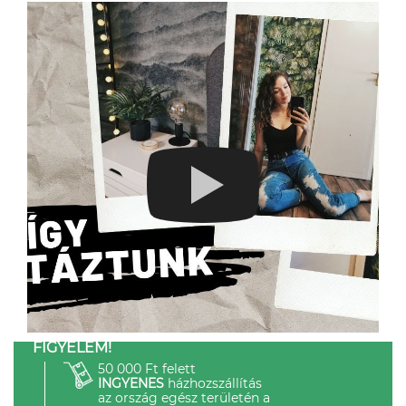
FIGYELEM!
50 000 Ft felett
INGYENES
házhozszállítás
az ország egész területén a