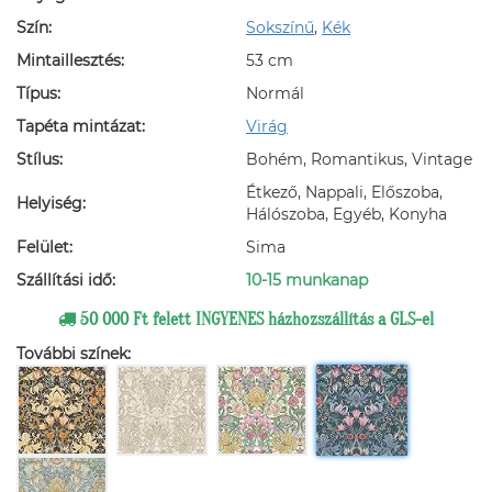
Szín:
Sokszínű
,
Kék
Mintaillesztés:
53 cm
Típus:
Normál
Tapéta mintázat:
Virág
Stílus:
Bohém, Romantikus, Vintage
Étkező, Nappali, Előszoba,
Helyiség:
Hálószoba, Egyéb, Konyha
Felület:
Sima
Szállítási idő:
10-15 munkanap
50 000 Ft felett INGYENES házhozszállítás a GLS-el
További színek: