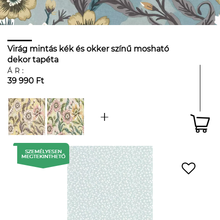
Virág mintás kék és okker színű mosható
dekor tapéta
ÁR:
39 990 Ft