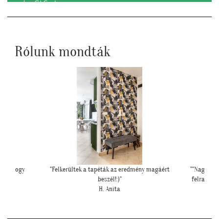
GLS-el.
Rólunk mondták
int ahogy
"Felkerültek a tapéták az eredmény magáért
""Nagyon k
beszél!:)"
felrakásá
H. Anita