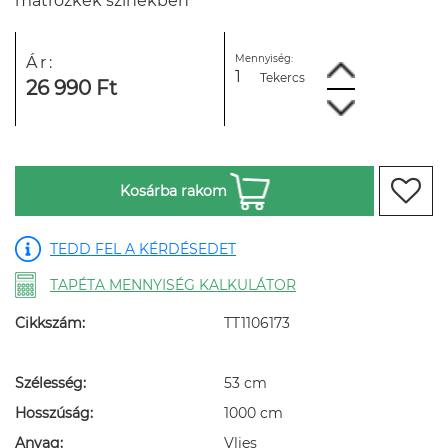
matrózkék színekben
Mennyiség:
Ár:
Tekercs
26 990 Ft
Kosárba rakom
TEDD FEL A KÉRDÉSEDET
TAPÉTA MENNYISÉG KALKULÁTOR
Cikkszám:
TT1106173
Szélesség:
53 cm
Hosszúság:
1000 cm
Anyag:
Vlies