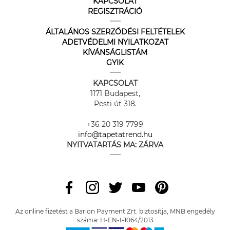
KAPCSOLAT
REGISZTRÁCIÓ
ÁLTALÁNOS SZERZŐDÉSI FELTÉTELEK
ADETVÉDELMI NYILATKOZAT
KÍVÁNSÁGLISTÁM
GYIK
KAPCSOLAT
1171 Budapest,
Pesti út 318.
+36 20 319 7799
info@tapetatrend.hu
NYITVATARTÁS MA:
ZÁRVA
Az online fizetést a Barion Payment Zrt. biztosítja, MNB engedély
száma: H-EN-I-1064/2013