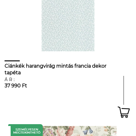
Ciánkék harangvirág mintás francia dekor
tapéta
ÁR:
37 990 Ft