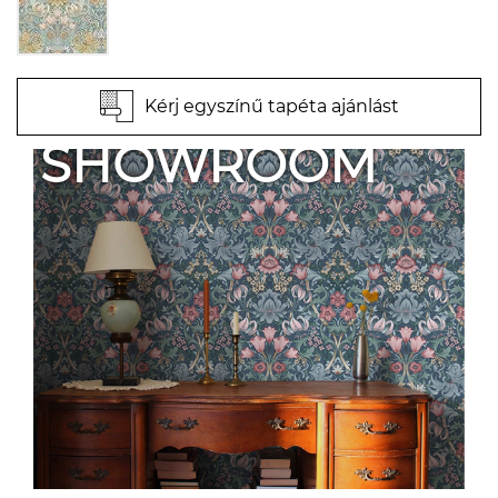
Kérj egyszínű tapéta ajánlást
SHOWROOM