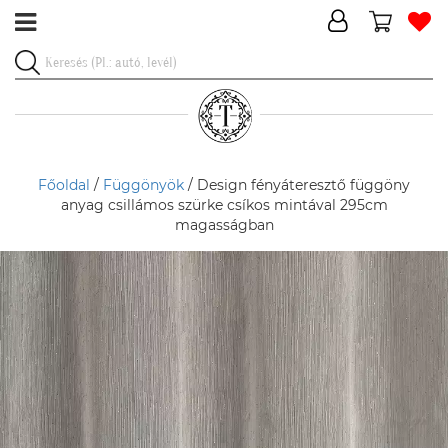
Főoldal
/
Függönyök
/ Design fényáteresztő függöny
anyag csillámos szürke csíkos mintával 295cm
magasságban