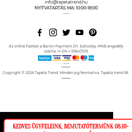
info@tapetatrend.hu
NYITVATARTÁS MA:
10:00-18:00
Az online fizetést a Barion Payment Zrt. biztosítja, MNB engedély
száma: H-EN-I-1064/2013
Copyright © 2026 Tapéta Trend. Minden jog fenntartva. Tapéta trend Bt.
Ez a weboldal cookie-kat használ, hogy a
KEDVES ÜGYFELEINK, BEMUTATÓTERMÜNK 08.10-
lehető legjobb élményt nyújtsa honlapunkon.