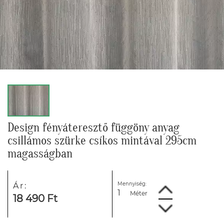
Design fényáteresztő függöny anyag
csillámos szürke csíkos mintával 295cm
magasságban
Mennyiség:
Ár:
Méter
18 490 Ft