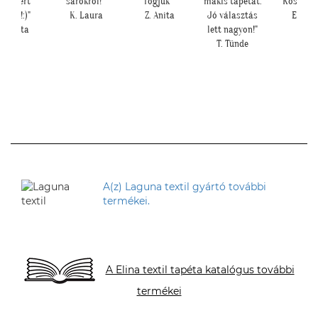
magáért
sarokról!""
fogjuk""
makis tapétát.
Köszönjü
eszél!:)"
K. Laura
Z. Anita
Jó választás
E. Rék
H. Anita
lett nagyon!"
T. Tünde
A(z) Laguna textil gyártó további
termékei.
A Elina textil tapéta katalógus további
termékei