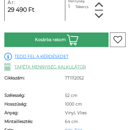
Mennyiség:
Ár:
Tekercs
29 490 Ft
Kosárba rakom
TEDD FEL A KÉRDÉSEDET
TAPÉTA MENNYISÉG KALKULÁTOR
Cikkszám:
TT1112052
Szélesség:
52 cm
Hosszúság:
1000 cm
Anyag:
Vinyl, Vlies
Mintaillesztés:
64 cm