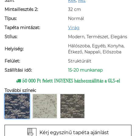
Szín:
Kék
,
Réz
Mintaillesztés 2:
32 cm
Típus:
Normál
Tapéta mintázat:
Virág
Stílus:
Modern, Természet, Elegáns
Hálószoba, Egyéb, Konyha,
Helyiség:
Étkező, Nappali, Előszoba
Felület:
Struktúrált
Szállítási idő:
15-20 munkanap
50 000 Ft felett INGYENES házhozszállítás a GLS-el
További színek:
Kérj egyszínű tapéta ajánlást