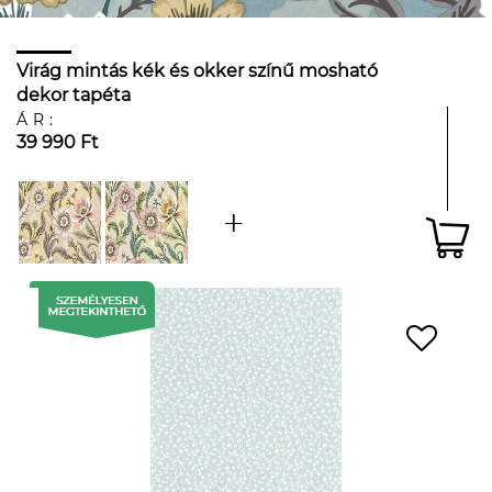
Virág mintás kék és okker színű mosható
dekor tapéta
ÁR:
39 990 Ft