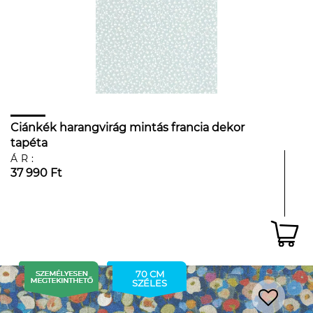
Ciánkék harangvirág mintás francia dekor
tapéta
ÁR:
37 990 Ft
70 CM
SZÉLES