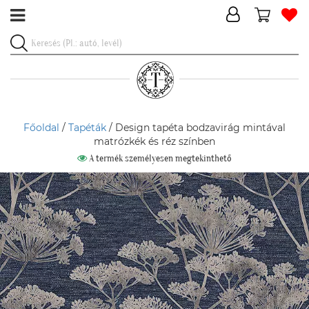
Főoldal
/
Tapéták
/ Design tapéta bodzavirág mintával
matrózkék és réz színben
A termék személyesen megtekinthető