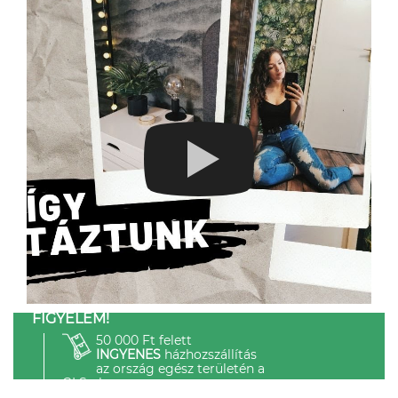
FIGYELEM!
50 000 Ft felett
INGYENES
házhozszállítás
az ország egész területén a
GLS-el.