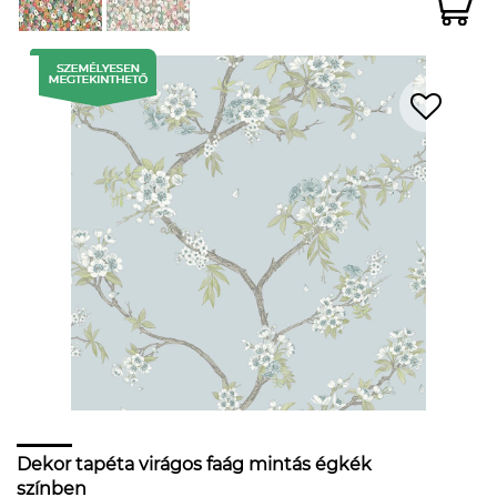
Dekor tapéta virágos faág mintás égkék
színben