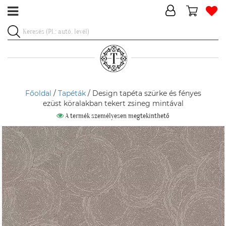
Főoldal
/
Tapéták
/ Design tapéta szürke és fényes
ezüst köralakban tekert zsineg mintával
A termék személyesen megtekinthető