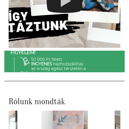
FIGYELEM!
50 000 Ft felett
INGYENES
házhozszállítás
az ország egész területén a
GLS-el.
Rólunk mondták