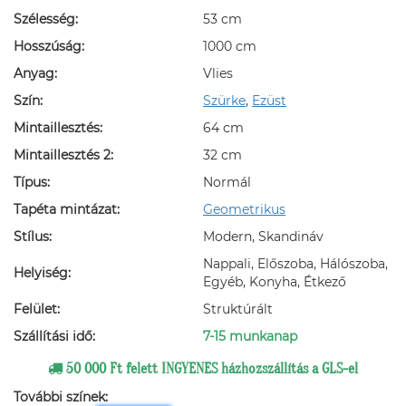
Szélesség:
53 cm
Hosszúság:
1000 cm
Anyag:
Vlies
Szín:
Szürke
,
Ezüst
Mintaillesztés:
64 cm
Mintaillesztés 2:
32 cm
Típus:
Normál
Tapéta mintázat:
Geometrikus
Stílus:
Modern, Skandináv
Nappali, Előszoba, Hálószoba,
Helyiség:
Egyéb, Konyha, Étkező
Felület:
Struktúrált
Szállítási idő:
7-15 munkanap
50 000 Ft felett INGYENES házhozszállítás a GLS-el
További színek: