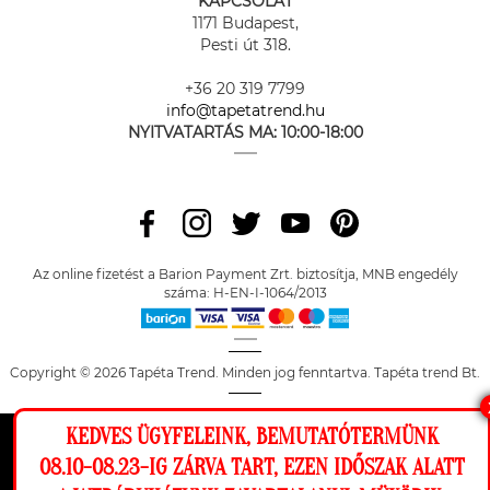
KAPCSOLAT
1171 Budapest,
Pesti út 318.
+36 20 319 7799
info@tapetatrend.hu
NYITVATARTÁS MA:
10:00-18:00
Az online fizetést a Barion Payment Zrt. biztosítja, MNB engedély
száma: H-EN-I-1064/2013
Copyright © 2026 Tapéta Trend. Minden jog fenntartva. Tapéta trend Bt.
KEDVES ÜGYFELEINK, BEMUTATÓTERMÜNK
Ez a weboldal cookie-kat használ, hogy a
08.10-08.23-IG ZÁRVA TART, EZEN IDŐSZAK ALATT
lehető legjobb élményt nyújtsa honlapunkon.