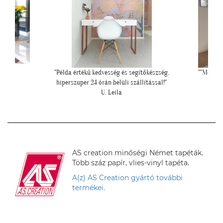
szség,
""Még egyszer köszönjük a lehetőséget, és azt is,
""Csato
sal!"
hogy velünk örültök!""
Z. Kriszta
AS creation minőségi Német tapéták.
Több száz papír, vlies-vinyl tapéta.
A(z) AS Creation gyártó további
termékei.