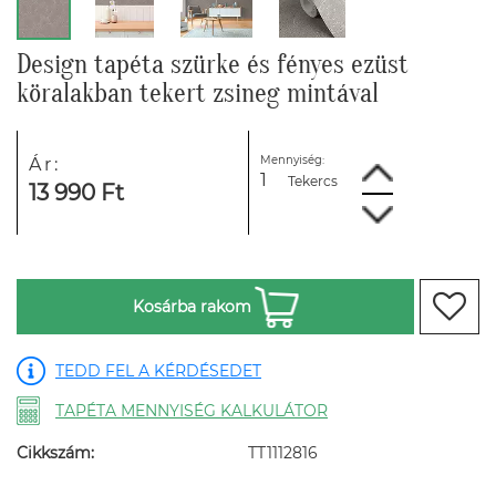
Design tapéta szürke és fényes ezüst
köralakban tekert zsineg mintával
Mennyiség:
Ár:
Tekercs
13 990 Ft
Kosárba rakom
TEDD FEL A KÉRDÉSEDET
TAPÉTA MENNYISÉG KALKULÁTOR
Cikkszám:
TT1112816