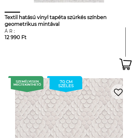
Textil hatású vinyl tapéta szürkés színben
geometrikus mintával
ÁR:
12 990 Ft
70 CM
SZÉLES