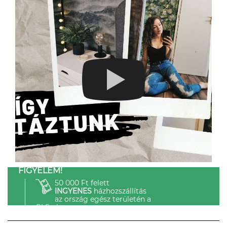
FIGYELEM!
50 000 Ft felett
INGYENES
házhozszállítás
az ország egész területén a
GLS-el.