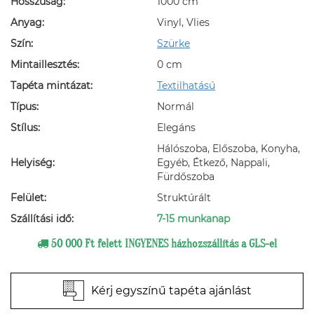
Hosszúság:
1000 cm
Anyag:
Vinyl, Vlies
Szín:
Szürke
Mintaillesztés:
0 cm
Tapéta mintázat:
Textilhatású
Típus:
Normál
Stílus:
Elegáns
Hálószoba, Előszoba, Konyha,
Helyiség:
Egyéb, Étkező, Nappali,
Fürdőszoba
Felület:
Struktúrált
Szállítási idő:
7-15 munkanap
50 000 Ft felett INGYENES házhozszállítás a GLS-el
Kérj egyszínű tapéta ajánlást