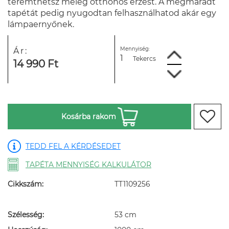
teremthetsz meleg otthonos érzést. A megmaradt
tapétát pedig nyugodtan felhasználhatod akár egy
lámpaernyőnek.
Mennyiség:
Ár:
Tekercs
14 990 Ft
Kosárba rakom
TEDD FEL A KÉRDÉSEDET
TAPÉTA MENNYISÉG KALKULÁTOR
Cikkszám:
TT1109256
Szélesség:
53 cm