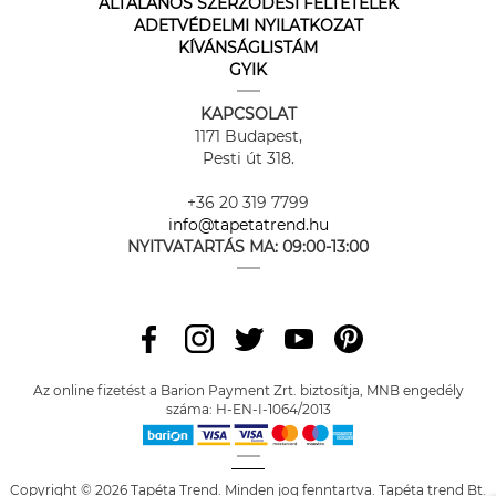
ÁLTALÁNOS SZERZŐDÉSI FELTÉTELEK
ADETVÉDELMI NYILATKOZAT
KÍVÁNSÁGLISTÁM
GYIK
KAPCSOLAT
1171 Budapest,
Pesti út 318.
+36 20 319 7799
info@tapetatrend.hu
NYITVATARTÁS MA:
09:00-13:00
Az online fizetést a Barion Payment Zrt. biztosítja, MNB engedély
száma: H-EN-I-1064/2013
Copyright © 2026 Tapéta Trend. Minden jog fenntartva. Tapéta trend Bt.