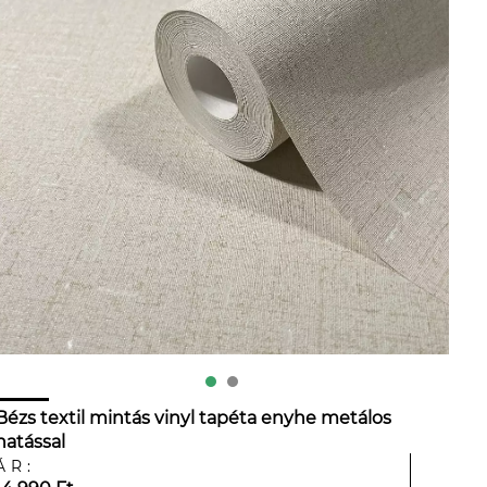
Bézs textil mintás vinyl tapéta enyhe metálos
hatással
ÁR: