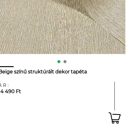
Beige színű struktúrált dekor tapéta
ÁR:
14 490 Ft