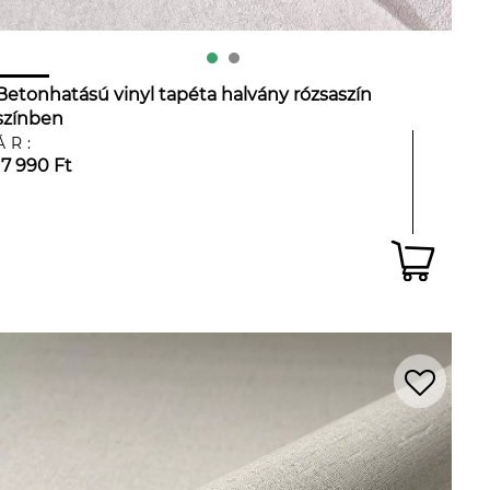
Betonhatású vinyl tapéta halvány rózsaszín
színben
ÁR:
17 990 Ft