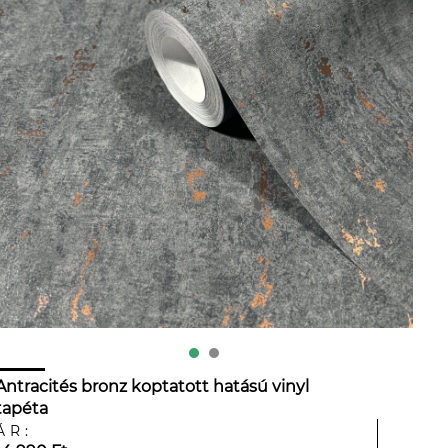
Antracités bronz koptatott hatású vinyl
tapéta
ÁR: