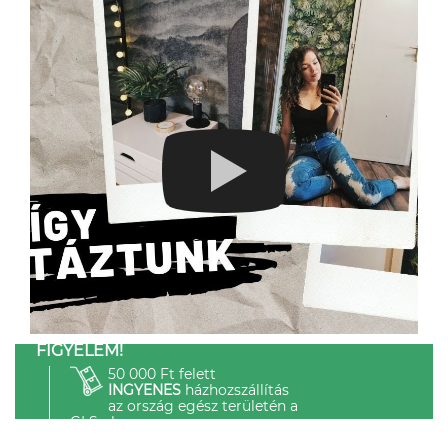
FIGYELEM!
50 000 Ft felett
INGYENES
házhozszállítás
az ország egész területén a
GLS-el.