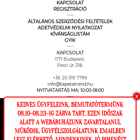
KAPCSOLAT
REGISZTRÁCIÓ
ÁLTALÁNOS SZERZŐDÉSI FELTÉTELEK
ADETVÉDELMI NYILATKOZAT
KÍVÁNSÁGLISTÁM
GYIK
KAPCSOLAT
1171 Budapest,
Pesti út 318.
+36 20 319 7799
info@tapetatrend.hu
NYITVATARTÁS MA:
10:00-18:00
X
KEDVES ÜGYFELEINK, BEMUTATÓTERMÜNK
Ez a weboldal cookie-kat használ, hogy a
08.10-08.23-IG ZÁRVA TART, EZEN IDŐSZAK
lehető legjobb élményt nyújtsa honlapunkon.
ALATT A WEBÁRUHÁZUNK ZAVARTALANUL
Beállítások
MÜKÖDIK, ÜGYFÉLSZOLGÁLATUNK EMAILBEN
Az online fizetést a Barion Payment Zrt. biztosítja, MNB engedély
száma: H-EN-I-1064/2013
LESZ ELÉRHETŐ. MINDENKINEK JÓ PIHENÉST