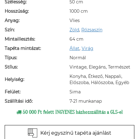
Szélesség:
50 cm
Hosszúság:
1000 cm
Anyag:
Vlies
Szín:
Zöld
,
Rózsaszín
Mintaillesztés:
64 cm
Tapéta mintázat:
Állat
,
Virág
Típus:
Normál
Stílus:
Vintage, Elegáns, Természet
Konyha, Étkező, Nappali,
Helyiség:
Előszoba, Hálószoba, Egyéb
Felület:
Sima
Szállítási idő:
7-21 munkanap
50 000 Ft felett INGYENES házhozszállítás a GLS-el
Kérj egyszínű tapéta ajánlást