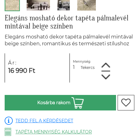
Elegáns mosható dekor tapéta pálmalevél
mintával beige színben
Elegáns mosható dekor tapéta pálmalevél mintával
beige színben, romantikus és természeti stílushoz
Mennyiség:
Ár:
Tekercs
16 990 Ft
Kosárba rakom
TEDD FEL A KÉRDÉSEDET
TAPÉTA MENNYISÉG KALKULÁTOR