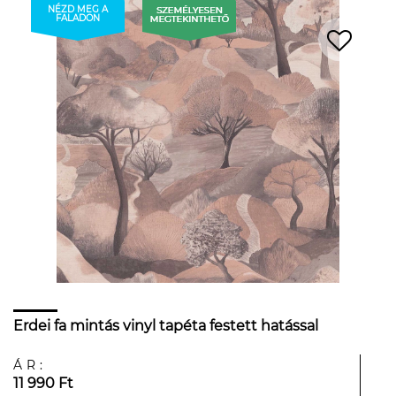
NÉZD MEG A
FALADON
Erdei fa mintás vinyl tapéta festett hatással
ÁR:
11 990 Ft