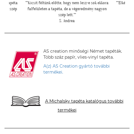
 sok ekkora
""Elkészült a szoba, nagyon szépen lett. Köszönjük""
"Péld
ny nagyon
E. Réka
hipe
AS creation minőségi Német tapéták.
Több száz papír, vlies-vinyl tapéta.
A(z) AS Creation gyártó további
termékei.
A Michalsky tapéta katalógus további
termékei