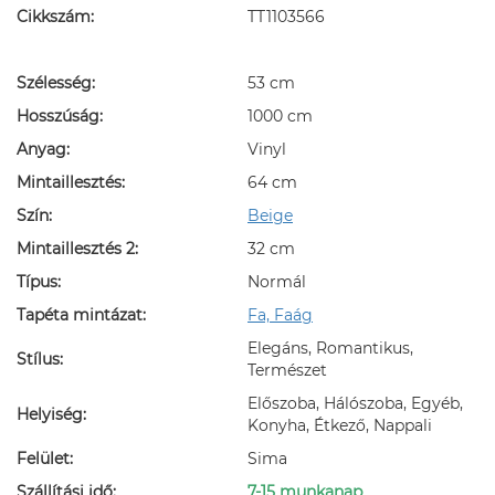
Cikkszám:
TT1103566
Szélesség:
53 cm
Hosszúság:
1000 cm
Anyag:
Vinyl
Mintaillesztés:
64 cm
Szín:
Beige
Mintaillesztés 2:
32 cm
Típus:
Normál
Tapéta mintázat:
Fa, Faág
Elegáns, Romantikus,
Stílus:
Természet
Előszoba, Hálószoba, Egyéb,
Helyiség:
Konyha, Étkező, Nappali
Felület:
Sima
Szállítási idő:
7-15 munkanap