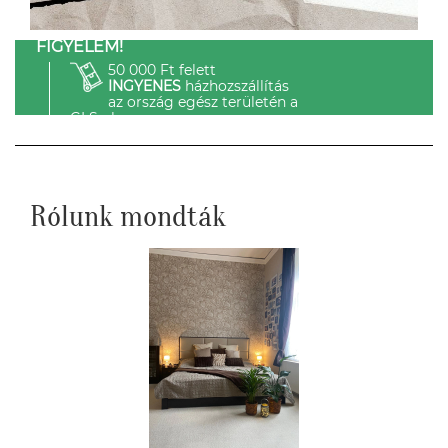
FIGYELEM!
50 000 Ft felett
INGYENES
házhozszállítás
az ország egész területén a
GLS-el.
Rólunk mondták