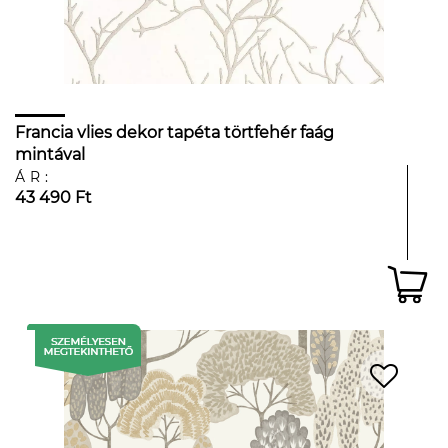
Francia vlies dekor tapéta törtfehér faág
mintával
ÁR:
43 490 Ft